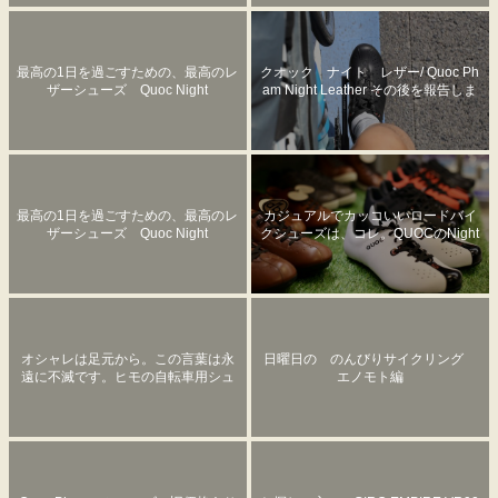
最高の1日を過ごすための、最高のレ
クオック ナイト レザー/ Quoc Ph
ザーシューズ Quoc Night
am Night Leather その後を報告しま
す。
最高の1日を過ごすための、最高のレ
カジュアルでカッコいいロードバイ
ザーシューズ Quoc Night
クシューズは、コレ。QUOCのNight
！
オシャレは足元から。この言葉は永
日曜日の のんびりサイクリング
遠に不滅です。ヒモの自転車用シュ
エノモト編
ーズ履いて、気持ち高めましょう。