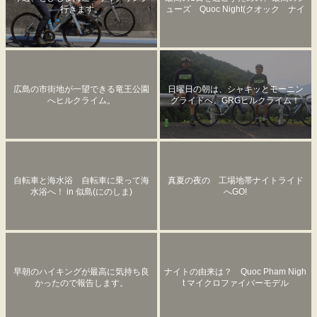
行きます。
ューズ Quoc Night(クオック ナイ
ト)
広島の市街地が一望できる竜王公園
日曜日の朝は、シャキッとモーニン
へヒルクライム。
グライドへ。GRGヒルクライム！
自転車と海水浴 自転車に乗って海
真夏の夜の 工場地帯ナイトライド
水浴へ！ in 似島(にのしま)
へGO!
早朝のハイキングが最高に気持ち良
ナイトの由来は？ Quoc Pham Nigh
かったので報告します。
t マイクロファイバーモデル