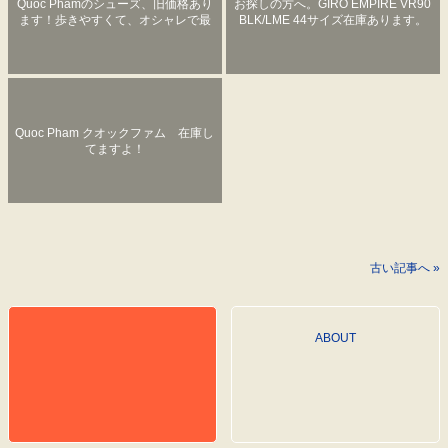
Quoc Phamのシューズ、旧価格あり
お探しの方へ。GIRO EMPIRE VR90
ます！歩きやすくて、オシャレで最
BLK/LME 44サイズ在庫あります。
高な革のビンディングシューズ！
Quoc Pham クオックファム 在庫し
てますよ！
古い記事へ »
ABOUT