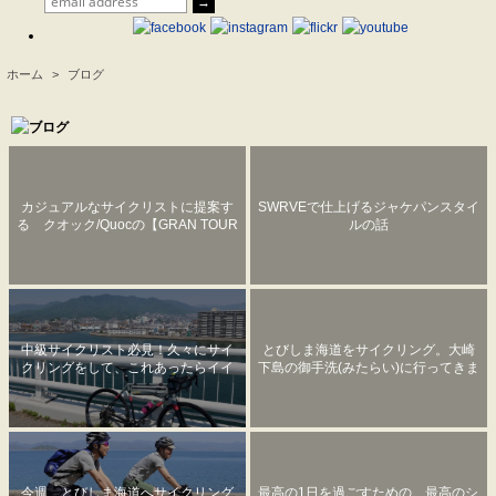
ホーム
>
ブログ
.
カジュアルなサイクリストに提案す
SWRVEで仕上げるジャケパンスタイ
る クオック/Quocの【GRAN TOUR
ルの話
ER】
中級サイクリスト必見！久々にサイ
とびしま海道をサイクリング。大崎
クリングをして、これあったらイイ
下島の御手洗(みたらい)に行ってきま
なーって物を紹介します。
した。
今週、とびしま海道へサイクリング
最高の1日を過ごすための、最高のシ