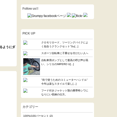
Follow us!!
PICK UP
クロモリロード、ツーリングバイクによ
く似合うクランクセット"Su[...]
るようにダ
スポーツ自転車に子乗せを付けたい人へ
自転車用ポンプとして最高の呼び声が高
い、シリカのIMPERO U[...]
"街で使うためのコミューターハンドル”
今年は楽なスタイルで楽し[...]
フード付きジャケット類の携帯時シワに
なりにい収納の仕方。
カテゴリー
100%/100パーセント
(2)