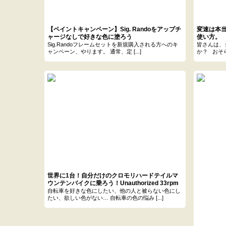
【ペイントキャンペーン】Sig. Randoをアップチ
変速は本
ャージなしで好きな色に塗ろう
使い方。
Sig.Randoフレームセットを新規購入される方へのキ
皆さんは、
ャンペーン、やります。 通常、定 [...]
か？ おそら
世界に1台！自分だけのクロモリハードテイルマ
ウンテンバイクに乗ろう！Unauthorized 33rpm
ペイントキャンペーン
自転車を好きな色にしたい、他の人と被らない色にし
たい、欲しい色がない… 自転車の色の悩み [...]