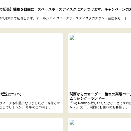
まで延長】駐輪を自由に！スペースホースディスクにアレつけます。キャンペーンの
き9月末まで延長します。オールシティ スペースホースディスクのスタンド台座取り [...]
ー近況について
関西からのオーダー、憧れの高級パー
ムしたシグ・ランドー
ウィークも中盤になりましたが、皆様どの
「Sig.Randoが欲しいんだけど、どうす
しでしょうか。 毎年のこの時 [...]
か？」 先日、関西にお住いのお客様 [...]