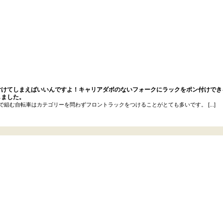
付けてしまえばいいんですよ！キャリアダボのないフォークにラックをポン付けでき
しました。
で組む自転車はカテゴリーを問わずフロントラックをつけることがとても多いです。 [...]