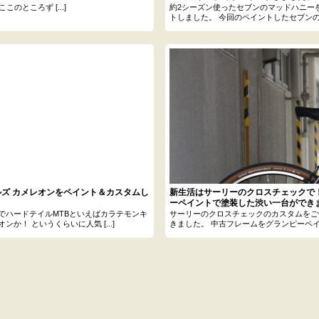
のところず [...]
約2シーズン使ったセブンのマッドハニー
トしました。 今回のペイントしたセブンの [.
ルズ カメレオンをペイント＆カスタムし
新生活はサーリーのクロスチェックで
ーペイントで塗装した渋い一台ができ
でハードテイルMTBといえばカラテモンキ
サーリーのクロスチェックのカスタムをご
ンか！ というくらいに人気 [...]
きました。 中古フレームをグランピーペイ [.