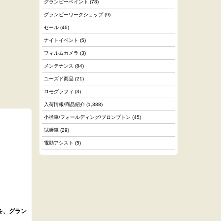
グランピーペイント
(78)
グランピーワークショップ
(9)
セール
(46)
ナイトイベント
(5)
フィルムカメラ
(3)
メンテナンス
(84)
ユーズド商品
(21)
ロモグラフィ
(3)
入荷情報/商品紹介
(1,388)
小径車/フォールディング/ブロンプトン
(45)
試乗車
(29)
電動アシスト
(5)
.
を、グラン