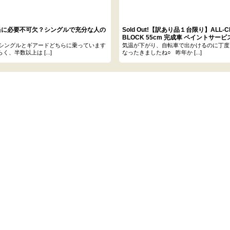
当に必要不可欠？シングルで充分な人の
Sold Out!【訳あり品１台限り】ALL-CITY
BLOCK 55cm 完成車 ペイントサービ
シングルとギアードどちらに乗っています
気温が下がり、自転車で出かけるのに丁度
く、半数以上は [...]
なったきましたね○ 昨年か [...]