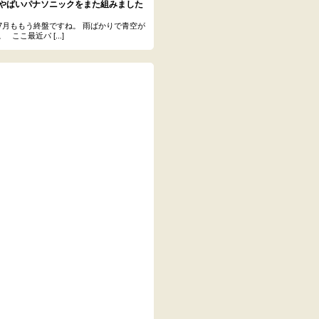
たやばいパナソニックをまた組みました
7月ももう終盤ですね。 雨ばかりで青空が
ここ最近パ [...]