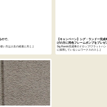
るので、
【キャンペーン】シグ・ランドー完成
げの方に同色フレームポンプをプレゼ
方は人生の経過と共 [...]
Sig.Rando完成車のドロップ/フラットハ
に採用しているシムワークスのス [...]