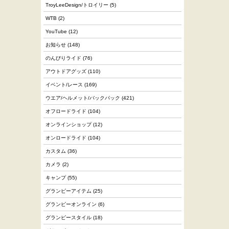
TroyLeeDesign/トロイリー
(5)
WTB
(2)
YouTube
(12)
お知らせ
(148)
のんびりライド
(76)
アウトドアグッズ
(110)
イベント/レース
(169)
ウエア/ヘルメット/バックパック
(421)
オフロードライド
(104)
オンラインショップ
(12)
オンロードライド
(104)
カスタム
(36)
カメラ
(2)
キャンプ
(55)
グランピーアイテム
(25)
グランピーオンライン
(6)
グランピースタイル
(18)