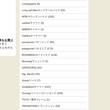
Lomography
(3)
Long tail bike/ロングテールバイク
(20)
MTB/マウンテンバイク
(235)
narifuri/ナリフリ
(5)
NINER/ナイナー
(1)
Oakley/オークリー
(4)
車をお買上
panasonic/パナソニック
(50)
ント！
ンドルモデル
patagonia/パタゴニア
(170)
ROADBIKE/ロードバイク
(119)
Running/ランニング
(2)
SANTACRUZ
(42)
Sig. Rando
(35)
Soma/ソーマ
(7)
Surlybikes/サーリー
(215)
Touring/ツーリング/パッキング
(156)
TOYO / 東洋フレーム
(1)
TRANSITION/トランジション
(23)