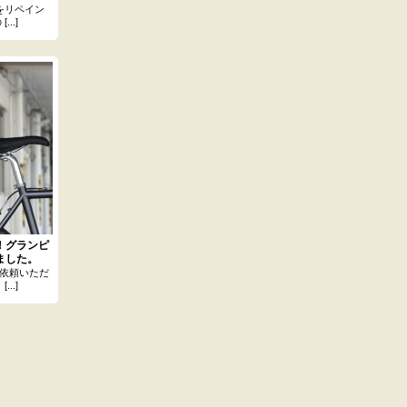
をリペイン
..]
！グランピ
ました。
依頼いただ
..]