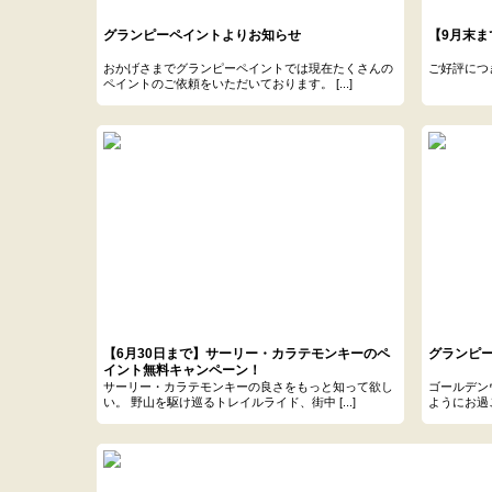
グランピーペイントよりお知らせ
【9月末
おかげさまでグランピーペイントでは現在たくさんの
ご好評につ
ペイントのご依頼をいただいております。 [...]
【6月30日まで】サーリー・カラテモンキーのペ
グランピ
イント無料キャンペーン！
サーリー・カラテモンキーの良さをもっと知って欲し
ゴールデン
い。 野山を駆け巡るトレイルライド、街中 [...]
ようにお過ご