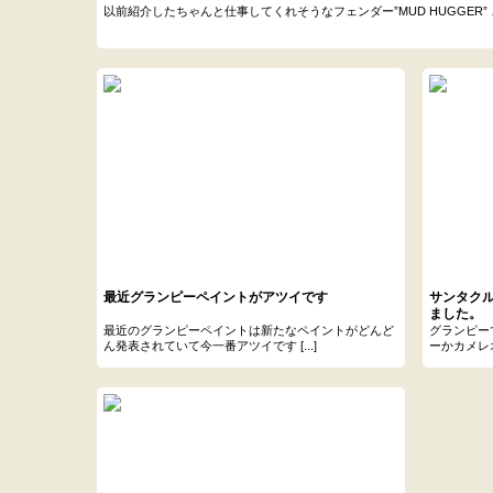
以前紹介したちゃんと仕事してくれそうなフェンダー”MUD HUGGER” ここ
最近グランピーペイントがアツイです
サンタク
ました。
最近のグランピーペイントは新たなペイントがどんど
グランピー
ん発表されていて今一番アツイです [...]
ーかカメレオ