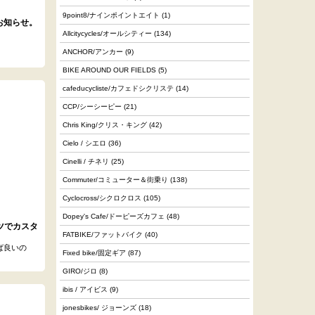
9point8/ナインポイントエイト
(1)
お知らせ。
Allcitycycles/オールシティー
(134)
ANCHOR/アンカー
(9)
BIKE AROUND OUR FIELDS
(5)
cafeducycliste/カフェドシクリステ
(14)
CCP/シーシーピー
(21)
Chris King/クリス・キング
(42)
Cielo / シエロ
(36)
Cinelli / チネリ
(25)
Commuter/コミューター＆街乗り
(138)
Cyclocross/シクロクロス
(105)
Dopey's Cafe/ドーピーズカフェ
(48)
ツでカスタ
FATBIKE/ファットバイク
(40)
れば良いの
Fixed bike/固定ギア
(87)
GIRO/ジロ
(8)
ibis / アイビス
(9)
jonesbikes/ ジョーンズ
(18)