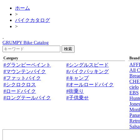
ホーム
>
バイクカタログ
>
.
GRUMPY Bike Catalog
Category
Brand
AFF
#グランピーペイント
#シングルスピード
All C
#マウンテンバイク
#バイクパッキング
Brea
#ファットバイク
#キャンプ
CHE
#シクロクロス
#オールロードバイク
cielo
#ロードバイク
#街乗り
EBS
#ロングテールバイク
#子供乗せ
Hunt
Jone
Mon
Pana
Retro
Salsa