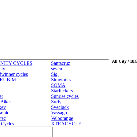
All City / 
INITY CYCLES
Santacruz
ity
seven
dwinner cycles
Sig.
RUBIM
Simworks
SOMA
Starfuckers
er
Sunrise cycles
sBikes
Surly
key
Svecluck
sonic
Vassago
tec
Veloorange
 Cycles
XTRACYCLE