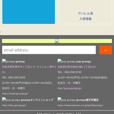
アパレル系
入荷情報
grumpy
pop grumpy
広島市西区庚午中１丁目１８−３２ドルミ庚午1
広島県広島市東区光町 1丁目6-22
01
TEL : 082-258-5750
TEL: 082-208-2535
11:00〜19:00(平日) 12:00〜19:00(日/祝日)
11:00〜20:00(平日/祝日) 12:00〜19:00(日)
定休日：水・木曜日
定休日：水・木曜日
http://pop-grumpy.jp/
https://www.grumpy.jp/
grumpyオンラインショップ
grumpy楽天市場店
http://ride.grumpy.jp/
https://www.rakuten.ne.jp/gold/grumpy/