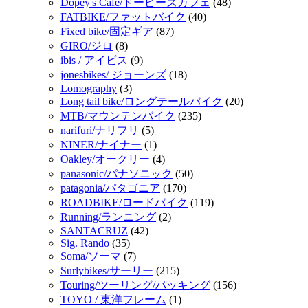
Dopey's Cafe/ドーピーズカフェ
(48)
FATBIKE/ファットバイク
(40)
Fixed bike/固定ギア
(87)
GIRO/ジロ
(8)
ibis / アイビス
(9)
jonesbikes/ ジョーンズ
(18)
Lomography
(3)
Long tail bike/ロングテールバイク
(20)
MTB/マウンテンバイク
(235)
narifuri/ナリフリ
(5)
NINER/ナイナー
(1)
Oakley/オークリー
(4)
panasonic/パナソニック
(50)
patagonia/パタゴニア
(170)
ROADBIKE/ロードバイク
(119)
Running/ランニング
(2)
SANTACRUZ
(42)
Sig. Rando
(35)
Soma/ソーマ
(7)
Surlybikes/サーリー
(215)
Touring/ツーリング/パッキング
(156)
TOYO / 東洋フレーム
(1)