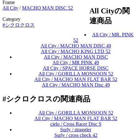
Frame
All City
/
MACHO MAN DISC 52
All Cityの関
Category
連商品
#シクロクロス
All City / MR. PINK
52
All City / MACHO MAN DISC 49
All City / MACHO KING LTD 52
All City / MACHO MAN DISC
All City / MR PINK 49
All City / SPACE HORSE DISC
All City / GORILLA MONSOON 52
All City / MACHO MAN FLAT BAR 52
All City / MACHO MAN Disc 49
#シクロクロスの関連商品
All City / GORILLA MONSOON 52
All City / MACHO MAN FLAT BAR 52
cielo / Cross Racer Disc S
Surly / straggler
Surly / cross check 42