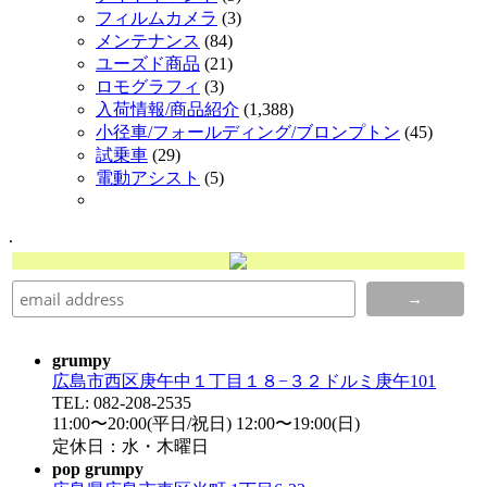
フィルムカメラ
(3)
メンテナンス
(84)
ユーズド商品
(21)
ロモグラフィ
(3)
入荷情報/商品紹介
(1,388)
小径車/フォールディング/ブロンプトン
(45)
試乗車
(29)
電動アシスト
(5)
.
grumpy
広島市西区庚午中１丁目１８−３２ドルミ庚午101
TEL: 082-208-2535
11:00〜20:00(平日/祝日) 12:00〜19:00(日)
定休日：水・木曜日
pop grumpy