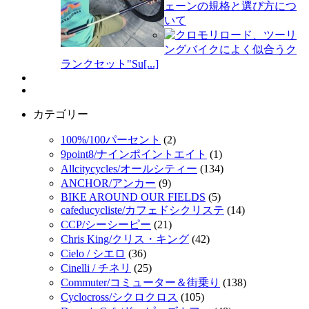
ェーンの規格と選び方につ
いて
クロモリロード、ツーリ
ングバイクによく似合うク
ランクセット"Su[...]
カテゴリー
100%/100パーセント
(2)
9point8/ナインポイントエイト
(1)
Allcitycycles/オールシティー
(134)
ANCHOR/アンカー
(9)
BIKE AROUND OUR FIELDS
(5)
cafeducycliste/カフェドシクリステ
(14)
CCP/シーシーピー
(21)
Chris King/クリス・キング
(42)
Cielo / シエロ
(36)
Cinelli / チネリ
(25)
Commuter/コミューター＆街乗り
(138)
Cyclocross/シクロクロス
(105)