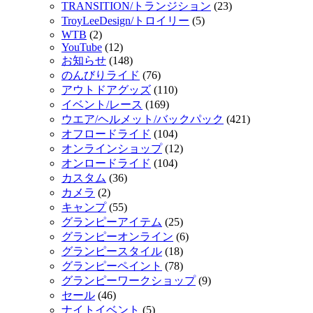
TRANSITION/トランジション
(23)
TroyLeeDesign/トロイリー
(5)
WTB
(2)
YouTube
(12)
お知らせ
(148)
のんびりライド
(76)
アウトドアグッズ
(110)
イベント/レース
(169)
ウエア/ヘルメット/バックパック
(421)
オフロードライド
(104)
オンラインショップ
(12)
オンロードライド
(104)
カスタム
(36)
カメラ
(2)
キャンプ
(55)
グランピーアイテム
(25)
グランピーオンライン
(6)
グランピースタイル
(18)
グランピーペイント
(78)
グランピーワークショップ
(9)
セール
(46)
ナイトイベント
(5)