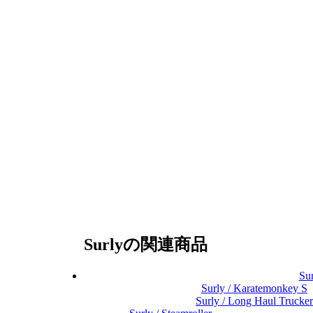
Surlyの関連商品
Su
Surly / Karatemonkey S
Surly / Long Haul Trucker