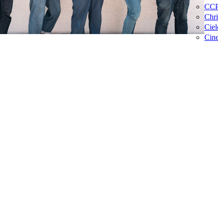
CC
Ch
Cie
Cin