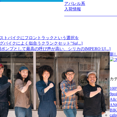
アパレル系
入荷情報
ストバイクにフロントラックという選択を
イクによく似合うクランクセット"Su[...]
ポンプとして最高の呼び声が高い、シリカのIMPERO U[...]
新
カ
10
9p
Al
AN
BI
ca