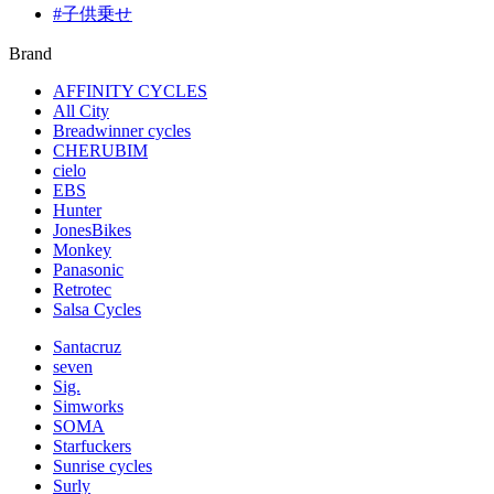
#子供乗せ
Brand
AFFINITY CYCLES
All City
Breadwinner cycles
CHERUBIM
cielo
EBS
Hunter
JonesBikes
Monkey
Panasonic
Retrotec
Salsa Cycles
Santacruz
seven
Sig.
Simworks
SOMA
Starfuckers
Sunrise cycles
Surly