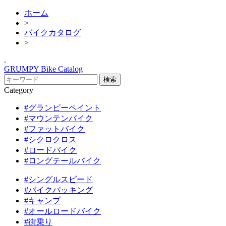
ホーム
>
バイクカタログ
>
.
GRUMPY Bike Catalog
Category
#グランピーペイント
#マウンテンバイク
#ファットバイク
#シクロクロス
#ロードバイク
#ロングテールバイク
#シングルスピード
#バイクパッキング
#キャンプ
#オールロードバイク
#街乗り