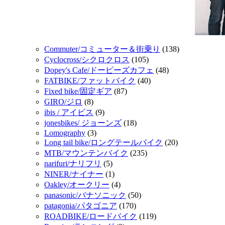
Commuter/コミューター＆街乗り
(138)
Cyclocross/シクロクロス
(105)
Dopey's Cafe/ドーピーズカフェ
(48)
FATBIKE/ファットバイク
(40)
Fixed bike/固定ギア
(87)
GIRO/ジロ
(8)
ibis / アイビス
(9)
jonesbikes/ ジョーンズ
(18)
Lomography
(3)
Long tail bike/ロングテールバイク
(20)
MTB/マウンテンバイク
(235)
narifuri/ナリフリ
(5)
NINER/ナイナー
(1)
Oakley/オークリー
(4)
panasonic/パナソニック
(50)
patagonia/パタゴニア
(170)
ROADBIKE/ロードバイク
(119)