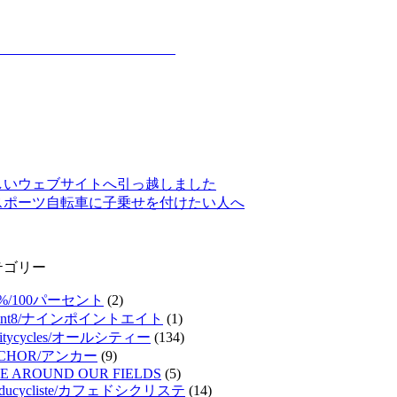
しいウェブサイトへ引っ越しました
スポーツ自転車に子乗せを付けたい人へ
テゴリー
0%/100パーセント
(2)
oint8/ナインポイントエイト
(1)
lcitycycles/オールシティー
(134)
CHOR/アンカー
(9)
KE AROUND OUR FIELDS
(5)
feducycliste/カフェドシクリステ
(14)