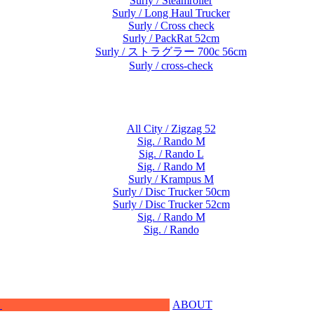
Surly / Steamroller
Surly / Long Haul Trucker
Surly / Cross check
Surly / PackRat 52cm
Surly / ストラグラー 700c 56cm
Surly / cross-check
All City / Zigzag 52
Sig. / Rando M
Sig. / Rando L
Sig. / Rando M
Surly / Krampus M
Surly / Disc Trucker 50cm
Surly / Disc Trucker 52cm
Sig. / Rando M
Sig. / Rando
ABOUT