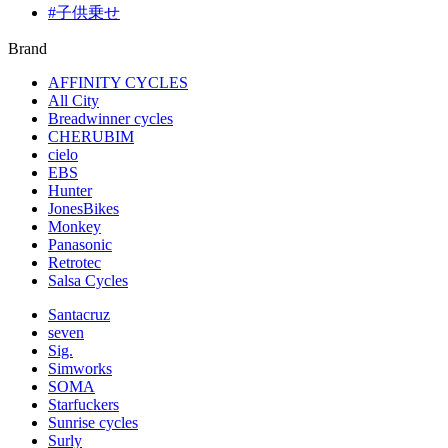
#子供乗せ
Brand
AFFINITY CYCLES
All City
Breadwinner cycles
CHERUBIM
cielo
EBS
Hunter
JonesBikes
Monkey
Panasonic
Retrotec
Salsa Cycles
Santacruz
seven
Sig.
Simworks
SOMA
Starfuckers
Sunrise cycles
Surly