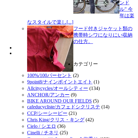
ンド
ル” 今
年は楽
なスタイルで楽し[...]
フード付きジャケット類の
携帯時シワになりにい収納
の仕方。
カテゴリー
100%/100パーセント
(2)
9point8/ナインポイントエイト
(1)
Allcitycycles/オールシティー
(134)
ANCHOR/アンカー
(9)
BIKE AROUND OUR FIELDS
(5)
cafeducycliste/カフェドシクリステ
(14)
CCP/シーシーピー
(21)
Chris King/クリス・キング
(42)
Cielo / シエロ
(36)
Cinelli / チネリ
(25)