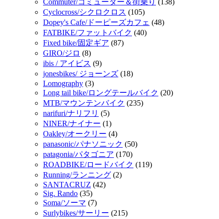
Commuter/コミューター＆街乗り
(138)
Cyclocross/シクロクロス
(105)
Dopey's Cafe/ドーピーズカフェ
(48)
FATBIKE/ファットバイク
(40)
Fixed bike/固定ギア
(87)
GIRO/ジロ
(8)
ibis / アイビス
(9)
jonesbikes/ ジョーンズ
(18)
Lomography
(3)
Long tail bike/ロングテールバイク
(20)
MTB/マウンテンバイク
(235)
narifuri/ナリフリ
(5)
NINER/ナイナー
(1)
Oakley/オークリー
(4)
panasonic/パナソニック
(50)
patagonia/パタゴニア
(170)
ROADBIKE/ロードバイク
(119)
Running/ランニング
(2)
SANTACRUZ
(42)
Sig. Rando
(35)
Soma/ソーマ
(7)
Surlybikes/サーリー
(215)