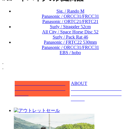
Sig. / Rando M
Panasonic / ORCC31/FRCC31
Panasonic / ORTC21/FRTC21
Surly / Straggler 52cm
All City / Space Horse Disc 52
Surly / Pack Rat 46
Panasonic / FRTC22 530mm
Panasonic / ORCC31/FRCC31
EBS / hobo
.
.
ABOUT