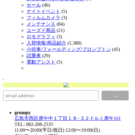
セール
(46)
ナイトイベント
(5)
フィルムカメラ
(3)
メンテナンス
(84)
ユーズド商品
(21)
ロモグラフィ
(3)
入荷情報/商品紹介
(1,388)
小径車/フォールディング/ブロンプトン
(45)
試乗車
(29)
電動アシスト
(5)
.
grumpy
広島市西区庚午中１丁目１８−３２ドルミ庚午101
TEL: 082-208-2535
11:00〜20:00(平日/祝日) 12:00〜19:00(日)