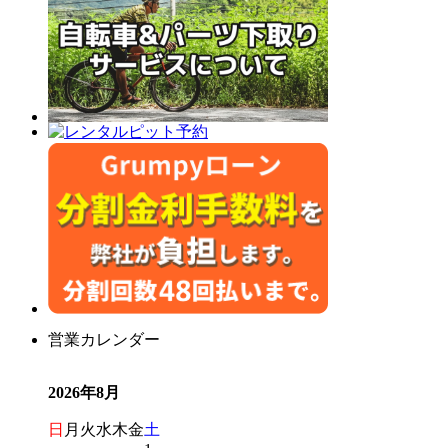
営業カレンダー
2026年8月
日
月
火
水
木
金
土