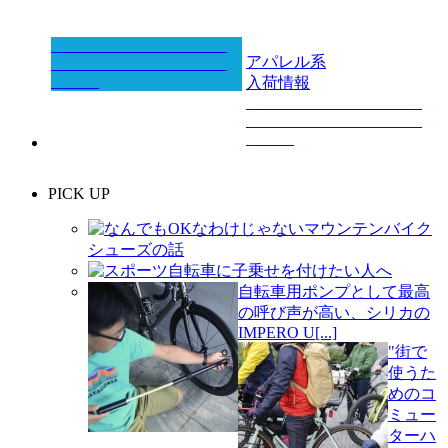
アパレル系
入荷情報
PICK UP
なんでもOKなわけじゃないマウンテンバイク
シューズの話
スポーツ自転車に子乗せを付けたい人へ
自転車用ポンプとして最高
の呼び声が高い、シリカの
IMPERO U[...]
"街で
使うた
めのコ
ミュー
ターハ