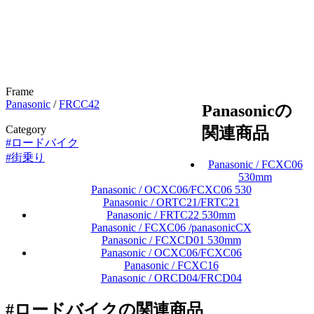
Frame
Panasonic
/
FRCC42
Panasonicの
Category
関連商品
#ロードバイク
#街乗り
Panasonic / FCXC06
530mm
Panasonic / OCXC06/FCXC06 530
Panasonic / ORTC21/FRTC21
Panasonic / FRTC22 530mm
Panasonic / FCXC06 /panasonicCX
Panasonic / FCXCD01 530mm
Panasonic / OCXC06/FCXC06
Panasonic / FCXC16
Panasonic / ORCD04/FRCD04
#ロードバイクの関連商品