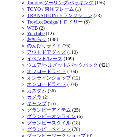
Touring/ツーリング/パッキング
(156)
TOYO / 東洋フレーム
(1)
TRANSITION/トランジション
(23)
TroyLeeDesign/トロイリー
(5)
WTB
(2)
YouTube
(12)
お知らせ
(148)
のんびりライド
(76)
アウトドアグッズ
(110)
イベント/レース
(169)
ウエア/ヘルメット/バックパック
(421)
オフロードライド
(104)
オンラインショップ
(12)
オンロードライド
(104)
カスタム
(36)
カメラ
(2)
キャンプ
(55)
グランピーアイテム
(25)
グランピーオンライン
(6)
グランピースタイル
(18)
グランピーペイント
(78)
グランピーワークショップ
(9)