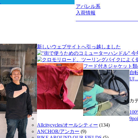
アパレル系
入荷情報
新しいウェブサイトへ引っ越しました
"街で使うためのコミューターハンドル” 今年
クロモリロード、ツーリングバイクによく似合う
フード付きジャケット類
自
U[..
カ
10
9p
Allcitycycles/オールシティー
(134)
ANCHOR/アンカー
(9)
BIKE AROUND OUR FIELDS
(5)