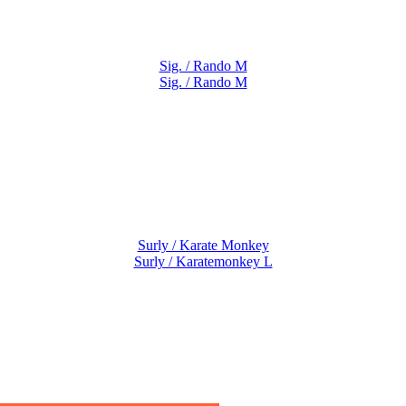
Sig. / Rando M
Sig. / Rando M
Sig. / Rando M
Surly / Karate Monkey
Surly / Karatemonkey L
Sig. / Rando L