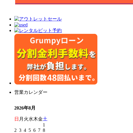
営業カレンダー
2026年8月
日
月
火
水
木
金
土
1
2
3
4
5
6
7
8