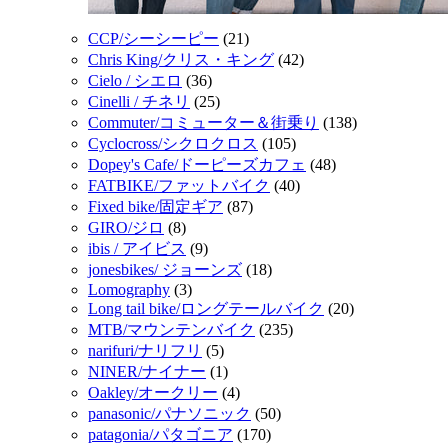
CCP/シーシーピー
(21)
Chris King/クリス・キング
(42)
Cielo / シエロ
(36)
Cinelli / チネリ
(25)
Commuter/コミューター＆街乗り
(138)
Cyclocross/シクロクロス
(105)
Dopey's Cafe/ドーピーズカフェ
(48)
FATBIKE/ファットバイク
(40)
Fixed bike/固定ギア
(87)
GIRO/ジロ
(8)
ibis / アイビス
(9)
jonesbikes/ ジョーンズ
(18)
Lomography
(3)
Long tail bike/ロングテールバイク
(20)
MTB/マウンテンバイク
(235)
narifuri/ナリフリ
(5)
NINER/ナイナー
(1)
Oakley/オークリー
(4)
panasonic/パナソニック
(50)
patagonia/パタゴニア
(170)