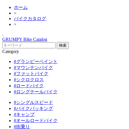
ホーム
>
バイクカタログ
>
.
GRUMPY Bike Catalog
Category
#グランピーペイント
#マウンテンバイク
#ファットバイク
#シクロクロス
#ロードバイク
#ロングテールバイク
#シングルスピード
#バイクパッキング
#キャンプ
#オールロードバイク
#街乗り