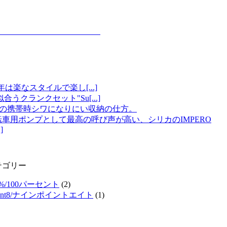
は楽なスタイルで楽し[...]
クランクセット"Su[...]
の携帯時シワになりにい収納の仕方。
転車用ポンプとして最高の呼び声が高い、シリカのIMPERO
.]
テゴリー
0%/100パーセント
(2)
oint8/ナインポイントエイト
(1)