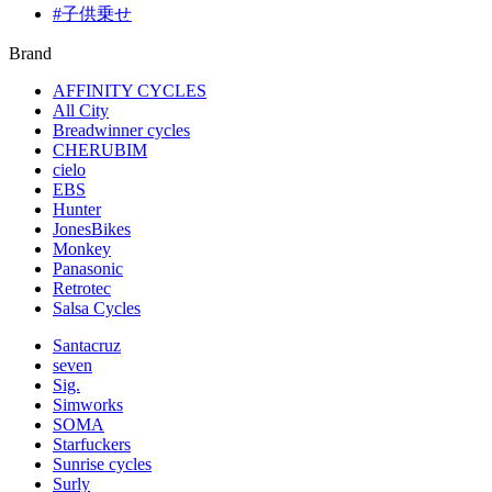
#子供乗せ
Brand
AFFINITY CYCLES
All City
Breadwinner cycles
CHERUBIM
cielo
EBS
Hunter
JonesBikes
Monkey
Panasonic
Retrotec
Salsa Cycles
Santacruz
seven
Sig.
Simworks
SOMA
Starfuckers
Sunrise cycles
Surly