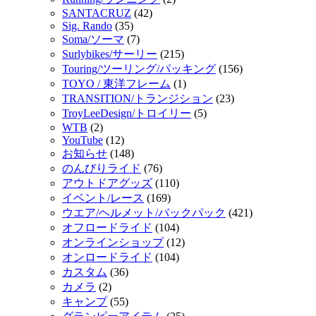
SANTACRUZ
(42)
Sig. Rando
(35)
Soma/ソーマ
(7)
Surlybikes/サーリー
(215)
Touring/ツーリング/パッキング
(156)
TOYO / 東洋フレーム
(1)
TRANSITION/トランジション
(23)
TroyLeeDesign/トロイリー
(5)
WTB
(2)
YouTube
(12)
お知らせ
(148)
のんびりライド
(76)
アウトドアグッズ
(110)
イベント/レース
(169)
ウエア/ヘルメット/バックパック
(421)
オフロードライド
(104)
オンラインショップ
(12)
オンロードライド
(104)
カスタム
(36)
カメラ
(2)
キャンプ
(55)