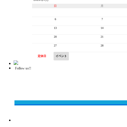
日
月
6
7
13
14
20
21
27
28
定休日
イベント
Follow us!!