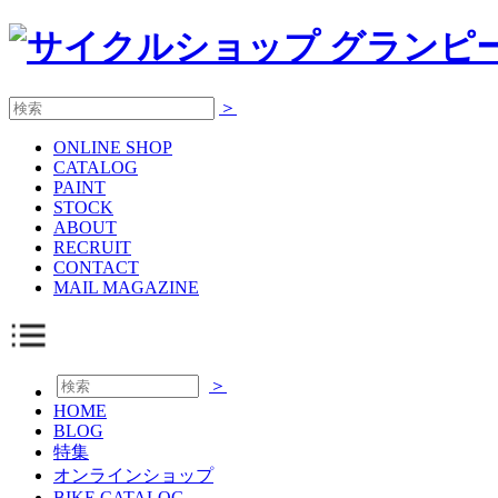
＞
ONLINE
SHOP
CATALOG
PAINT
STOCK
ABOUT
RECRUIT
CONTACT
MAIL MAGAZINE
＞
HOME
BLOG
特集
オンラインショップ
BIKE CATALOG