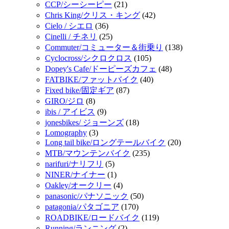
CCP/シーシーピー
(21)
Chris King/クリス・キング
(42)
Cielo / シエロ
(36)
Cinelli / チネリ
(25)
Commuter/コミューター＆街乗り
(138)
Cyclocross/シクロクロス
(105)
Dopey's Cafe/ドーピーズカフェ
(48)
FATBIKE/ファットバイク
(40)
Fixed bike/固定ギア
(87)
GIRO/ジロ
(8)
ibis / アイビス
(9)
jonesbikes/ ジョーンズ
(18)
Lomography
(3)
Long tail bike/ロングテールバイク
(20)
MTB/マウンテンバイク
(235)
narifuri/ナリフリ
(5)
NINER/ナイナー
(1)
Oakley/オークリー
(4)
panasonic/パナソニック
(50)
patagonia/パタゴニア
(170)
ROADBIKE/ロードバイク
(119)
Running/ランニング
(2)