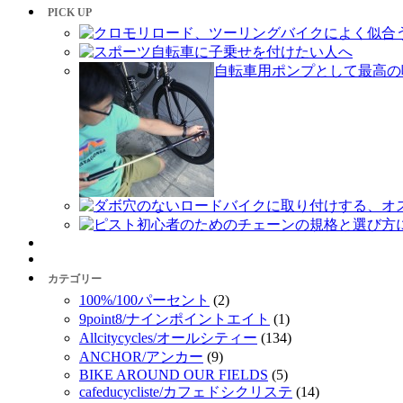
PICK UP
クロモリロード、ツーリングバイクによく似合うクラ
スポーツ自転車に子乗せを付けたい人へ
自転車用ポンプとして最高の呼び声
ダボ穴のないロードバイクに取り付けする、オスス
ピスト初心者のためのチェーンの規格と選び方
カテゴリー
100%/100パーセント
(2)
9point8/ナインポイントエイト
(1)
Allcitycycles/オールシティー
(134)
ANCHOR/アンカー
(9)
BIKE AROUND OUR FIELDS
(5)
cafeducycliste/カフェドシクリステ
(14)