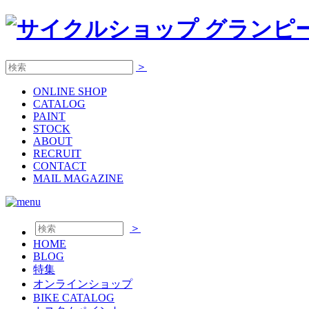
＞
ONLINE
SHOP
CATALOG
PAINT
STOCK
ABOUT
RECRUIT
CONTACT
MAIL MAGAZINE
＞
HOME
BLOG
特集
オンラインショップ
BIKE CATALOG