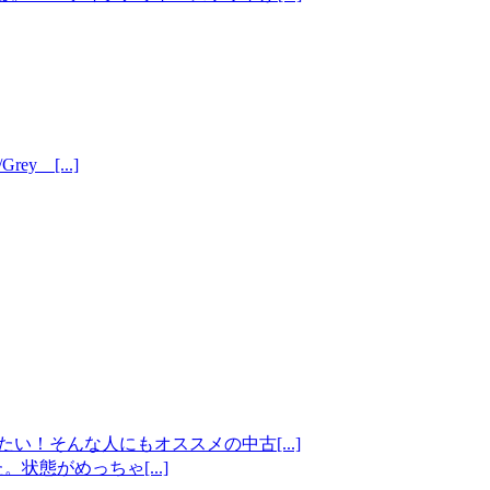
rey [...]
い！そんな人にもオススメの中古[...]
態がめっちゃ[...]