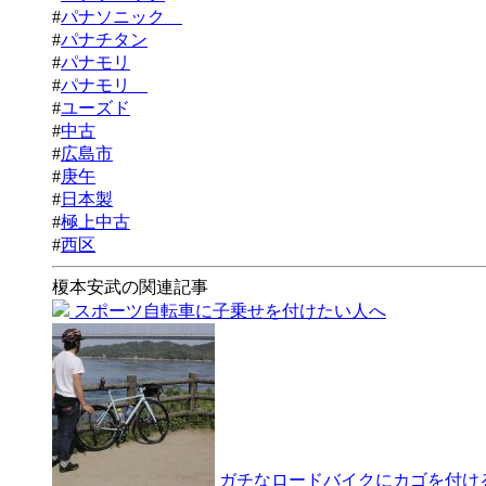
#
パナソニック
#
パナチタン
#
パナモリ
#
パナモリ
#
ユーズド
#
中古
#
広島市
#
庚午
#
日本製
#
極上中古
#
西区
榎本安武の関連記事
スポーツ自転車に子乗せを付けたい人へ
ガチなロードバイクにカゴを付ける。