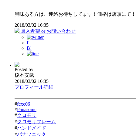
興味ある方は、連絡お待ちしてます！価格は店頭にて！
2018/03/02 16:35
購入希望 or お問い合わせ
f
B!
Posted by
榎本安武
2018/03/02 16:35
プロフィール詳細
#
fcxc06
#
Panasonic
#
クロモリ
#
クロモリフレーム
#
ハンドメイド
#
パナソニック