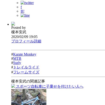
f
B!
Posted by
榎本安武
2020/02/09 19:05
プロフィール詳細
#
Karate Monkey
#
MTB
#
Surly
#
トレイルライド
#
フレームサイズ
榎本安武の関連記事
スポーツ自転車に子乗せを付けたい人へ