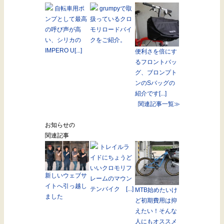
自転車用ポ
grumpyで取
ンプとして最高
扱っているクロ
の呼び声が高
モリロードバイ
い、シリカの
クをご紹介。
IMPERO U[...]
便利さを倍にす
るフロントバッ
グ、ブロンプト
ンのSバッグの
紹介です[...]
関連記事一覧≫
お知らせの
関連記事
トレイルラ
イドにちょうど
いいクロモリフ
新しいウェブサ
レームのマウン
イトへ引っ越し
テンバイク [...]
MTB始めたいけ
ました
ど初期費用は抑
えたい！そんな
人にもオススメ