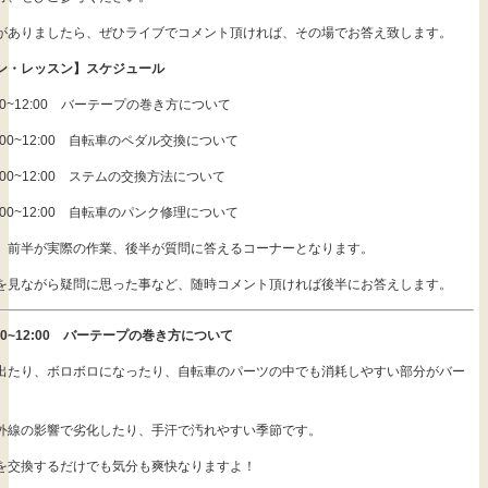
がありましたら、ぜひライブでコメント頂ければ、その場でお答え致します。
ン・レッスン】スケジュール
11:00~12:00 バーテープの巻き方について
)11:00~12:00 自転車のペダル交換について
)11:00~12:00 ステムの交換方法について
)11:00~12:00 自転車のパンク修理について
、前半が実際の作業、後半が質問に答えるコーナーとなります。
を見ながら疑問に思った事など、随時コメント頂ければ後半にお答えします。
11:00~12:00 バーテープの巻き方について
出たり、ボロボロになったり、自転車のパーツの中でも消耗しやすい部分がバー
。
外線の影響で劣化したり、手汗で汚れやすい季節です。
を交換するだけでも気分も爽快なりますよ！