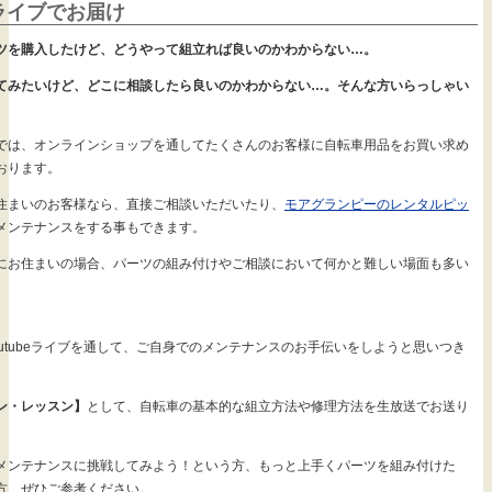
eライブでお届け
ツを購入したけど、どうやって組立れば良いのかわからない…。
てみたいけど、どこに相談したら良いのかわからない…。そんな方いらっしゃい
では、オンラインショップを通してたくさんのお客様に自転車用品をお買い求め
おります。
住まいのお客様なら、直接ご相談いただいたり、
モアグランピーのレンタルピッ
メンテナンスをする事もできます。
にお住まいの場合、パーツの組み付けやご相談において何かと難しい場面も多い
。
outubeライブを通して、ご自身でのメンテナンスのお手伝いをしようと思いつき
ン・レッスン】
として、自転車の基本的な組立方法や修理方法を生放送でお送り
メンテナンスに挑戦してみよう！という方、もっと上手くパーツを組み付けた
方、ぜひご参考ください。