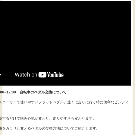
)11:00~12:00 自転車のペダル交換について
スニーカーで使いやすいフラットペダル、遠くに走りに行く時に便利なビンディ
。
換するだけで踏み心地が変わり、走りやすさも変わります。
格をガラリと変えるペダルの交換方法についてご紹介します。