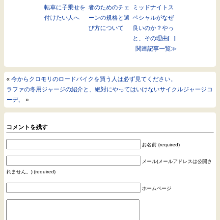
転車に子乗せを
者のためのチェ
ミッドナイトス
付けたい人へ
ーンの規格と選
ペシャルがなぜ
び方について
良いのか？やっ
と、その理由[...]
関連記事一覧≫
«
今からクロモリのロードバイクを買う人は必ず見てください。
ラファの冬用ジャージの紹介と、絶対にやってはいけないサイクルジャージコ
ーデ。
»
コメントを残す
お名前 (required)
メール(メールアドレスは公開さ
れません。) (required)
ホームページ