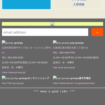
入荷情報
grumpy
pop grumpy
広島市西区庚午中１丁目１８−３２ドルミ庚午1
広島県広島市東区光町 1丁目6-22
01
TEL : 082-258-5750
TEL: 082-208-2535
11:00〜19:00(平日) 12:00〜19:00(日/祝日)
11:00〜20:00(平日/祝日) 12:00〜19:00(日)
定休日：水・木曜日
定休日：水・木曜日
http://pop-grumpy.jp/
https://www.grumpy.jp/
grumpyオンラインショップ
grumpy楽天市場店
http://ride.grumpy.jp/
https://www.rakuten.ne.jp/gold/grumpy/
*** Have a good ride! ***