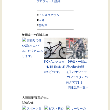
プロフィール詳細
#
インスタグラム
#
広島
#
自転車
池田竜一の関連記事
街乗りで使
い易いハンド
ル、たくさんあ
ります。
KONAのクロモ
【子供と一緒に
リMTB Explosif
思い出の時間
の紹介です。
を】パナソニッ
クEZカスタムの
紹介です[...]
関連記事一覧≫
入荷情報/商品紹介の
関連記事
スポーツ自
ピスト初心
サーリーの