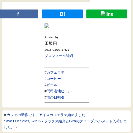
f
B!
Posted by
田坂円
2015/04/03 17:27
プロフィール詳細
#
カフェラテ
#
コーヒー
#
ビール
#
門司港地ビール
#
雨の日割引
«
カフェの新作です。アイスカフェラテ始めました。
Save Our Soles,Twin Six,ソックス紹介とGiroのグローブ,ヘルメット入荷しま
した。
»