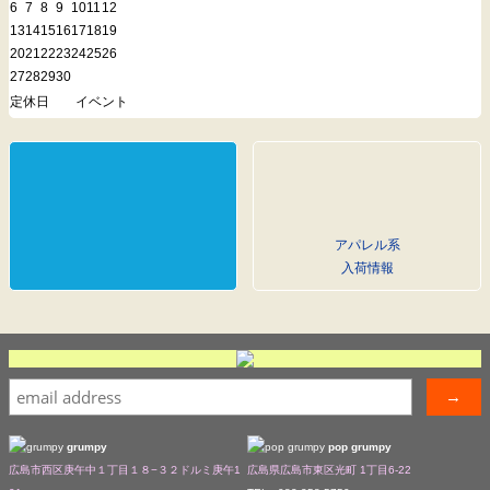
6
7
8
9
10
11
12
13
14
15
16
17
18
19
20
21
22
23
24
25
26
27
28
29
30
定休日
イベント
アパレル系
入荷情報
grumpy
pop grumpy
広島市西区庚午中１丁目１８−３２ドルミ庚午1
広島県広島市東区光町 1丁目6-22