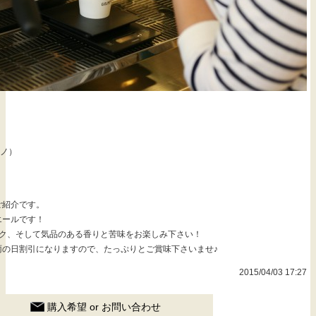
モノ）
ご紹介です。
エールです！
コク、そして気品のある香りと苦味をお楽しみ下さい！
雨の日割引になりますので、たっぷりとご賞味下さいませ♪
2015/04/03 17:27
購入希望 or お問い合わせ