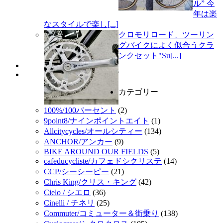
ル” 今
年は楽
なスタイルで楽し[...]
クロモリロード、ツーリン
グバイクによく似合うクラ
ンクセット"Su[...]
カテゴリー
100%/100パーセント
(2)
9point8/ナインポイントエイト
(1)
Allcitycycles/オールシティー
(134)
ANCHOR/アンカー
(9)
BIKE AROUND OUR FIELDS
(5)
cafeducycliste/カフェドシクリステ
(14)
CCP/シーシーピー
(21)
Chris King/クリス・キング
(42)
Cielo / シエロ
(36)
Cinelli / チネリ
(25)
Commuter/コミューター＆街乗り
(138)