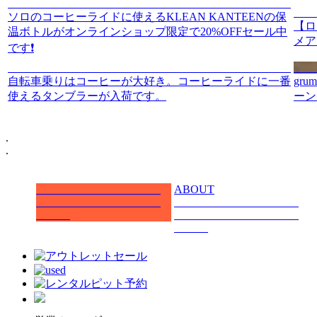
ソロのコーヒーライドに使えるKLEAN KANTEENの保
【ロ
温ボトルがオンラインショップ限定で20%OFFセール中
メア
です❗️
自転車乗りはコーヒーが大好き。コーヒーライドに一番
gru
使えるタンブラーが入荷です。
ーン
.
.
ABOUT