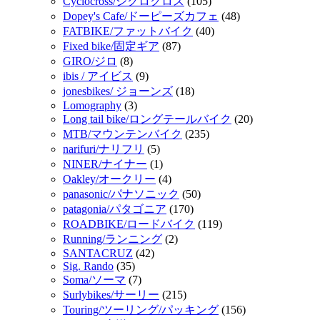
Cyclocross/シクロクロス
(105)
Dopey's Cafe/ドーピーズカフェ
(48)
FATBIKE/ファットバイク
(40)
Fixed bike/固定ギア
(87)
GIRO/ジロ
(8)
ibis / アイビス
(9)
jonesbikes/ ジョーンズ
(18)
Lomography
(3)
Long tail bike/ロングテールバイク
(20)
MTB/マウンテンバイク
(235)
narifuri/ナリフリ
(5)
NINER/ナイナー
(1)
Oakley/オークリー
(4)
panasonic/パナソニック
(50)
patagonia/パタゴニア
(170)
ROADBIKE/ロードバイク
(119)
Running/ランニング
(2)
SANTACRUZ
(42)
Sig. Rando
(35)
Soma/ソーマ
(7)
Surlybikes/サーリー
(215)
Touring/ツーリング/パッキング
(156)