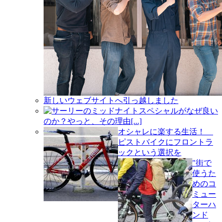
新しいウェブサイトへ引っ越しました
サーリーのミッドナイトスペシャルがなぜ良い
のか？やっと、その理由[...]
オシャレに楽する生活！
ピストバイクにフロントラ
ックという選択を
"街で
使うた
めのコ
ミュー
ターハ
ンド