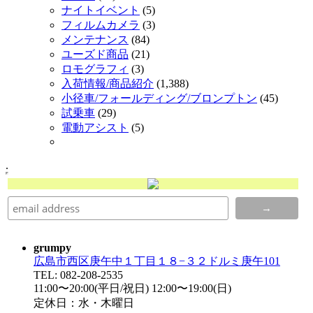
ナイトイベント
(5)
フィルムカメラ
(3)
メンテナンス
(84)
ユーズド商品
(21)
ロモグラフィ
(3)
入荷情報/商品紹介
(1,388)
小径車/フォールディング/ブロンプトン
(45)
試乗車
(29)
電動アシスト
(5)
.
grumpy
広島市西区庚午中１丁目１８−３２ドルミ庚午101
TEL: 082-208-2535
11:00〜20:00(平日/祝日) 12:00〜19:00(日)
定休日：水・木曜日