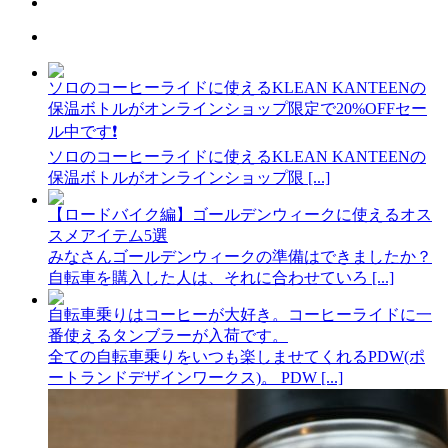
ソロのコーヒーライドに使えるKLEAN KANTEENの
保温ボトルがオンラインショップ限定で20%OFFセー
ル中です❗️
ソロのコーヒーライドに使えるKLEAN KANTEENの
保温ボトルがオンラインショップ限 [...]
【ロードバイク編】ゴールデンウィークに使えるオス
スメアイテム5選
みなさんゴールデンウィークの準備はできましたか？
自転車を購入した人は、それに合わせていろ [...]
自転車乗りはコーヒーが大好き。コーヒーライドに一
番使えるタンブラーが入荷です。
全ての自転車乗りをいつも楽しませてくれるPDW(ポ
ートランドデザインワークス)。 PDW [...]