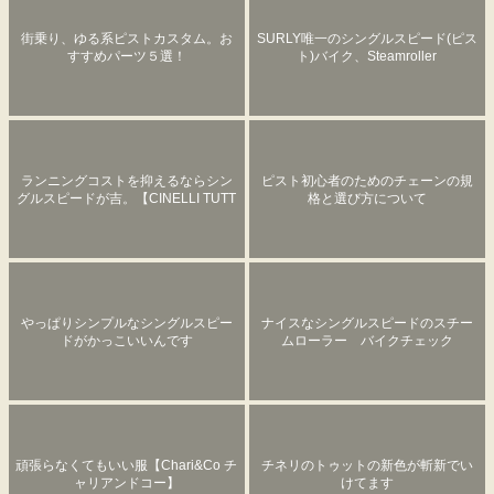
街乗り、ゆる系ピストカスタム。お
SURLY唯一のシングルスピード(ピス
すすめパーツ５選！
ト)バイク、Steamroller
ランニングコストを抑えるならシン
ピスト初心者のためのチェーンの規
グルスピードが吉。【CINELLI TUTT
格と選び方について
O】
やっぱりシンプルなシングルスピー
ナイスなシングルスピードのスチー
ドがかっこいいんです
ムローラー バイクチェック
頑張らなくてもいい服【Chari&Co チ
チネリのトゥットの新色が斬新でい
ャリアンドコー】
けてます