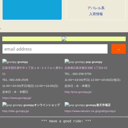
アパレル系
入荷情報
grumpy
pop grumpy
広島市西区庚午中１丁目１８−３２ドルミ庚午1
広島県広島市東区光町 1丁目6-22
01
TEL : 082-258-5750
TEL: 082-208-2535
11:00〜19:00(平日) 12:00〜19:00(日/祝日)
11:00〜20:00(平日/祝日) 12:00〜19:00(日)
定休日：水・木曜日
定休日：水・木曜日
http://pop-grumpy.jp/
https://www.grumpy.jp/
grumpyオンラインショップ
grumpy楽天市場店
http://ride.grumpy.jp/
https://www.rakuten.ne.jp/gold/grumpy/
*** Have a good ride! ***