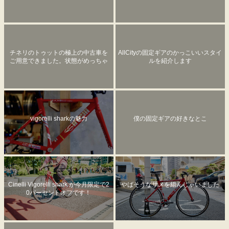
チネリのトゥットの極上の中古車を
AllCityの固定ギアのかっこいいスタイ
ご用意できました。状態がめっちゃ
ルを紹介します
良いです。
vigorelli sharkの魅力
僕の固定ギアの好きなとこ
Cinelli Vigorelli shark が今月限定で2
やばそうなサメを組んじゃいました
0パーセントオフです！