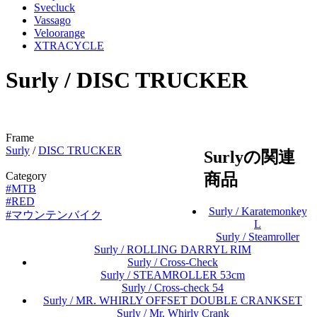
Svecluck
Vassago
Veloorange
XTRACYCLE
Surly / DISC TRUCKER
Frame
Surly
/
DISC TRUCKER
Surlyの関連
Category
商品
#MTB
#RED
Surly / Karatemonkey
#マウンテンバイク
L
Surly / Steamroller
Surly / ROLLING DARRYL RIM
Surly / Cross-Check
Surly / STEAMROLLER 53cm
Surly / Cross-check 54
Surly / MR. WHIRLY OFFSET DOUBLE CRANKSET
Surly / Mr. Whirly Crank