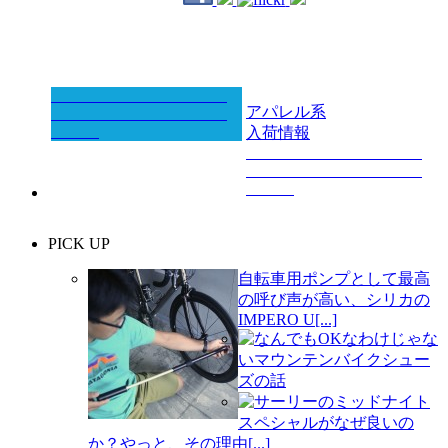
アパレル系
入荷情報
PICK UP
自転車用ポンプとして最高
の呼び声が高い、シリカの
IMPERO U[...]
なんでもOKなわけじゃな
いマウンテンバイクシュー
ズの話
サーリーのミッドナイト
スペシャルがなぜ良いの
か？やっと、その理由[...]