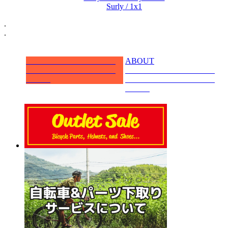
Surly / 1x1
.
.
ABOUT