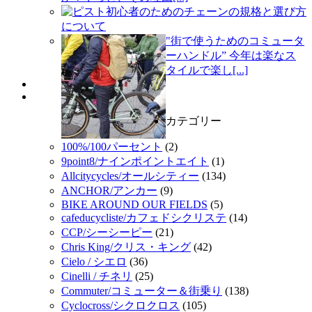
ピスト初心者のためのチェーンの規格と選び方
について
"街で使うためのコミュータ
ーハンドル” 今年は楽なス
タイルで楽し[...]
カテゴリー
100%/100パーセント
(2)
9point8/ナインポイントエイト
(1)
Allcitycycles/オールシティー
(134)
ANCHOR/アンカー
(9)
BIKE AROUND OUR FIELDS
(5)
cafeducycliste/カフェドシクリステ
(14)
CCP/シーシーピー
(21)
Chris King/クリス・キング
(42)
Cielo / シエロ
(36)
Cinelli / チネリ
(25)
Commuter/コミューター＆街乗り
(138)
Cyclocross/シクロクロス
(105)