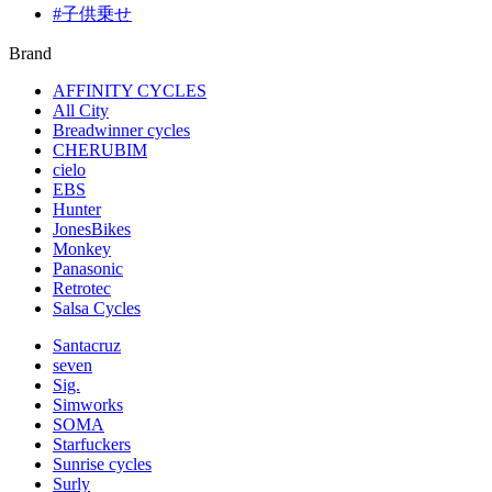
#子供乗せ
Brand
AFFINITY CYCLES
All City
Breadwinner cycles
CHERUBIM
cielo
EBS
Hunter
JonesBikes
Monkey
Panasonic
Retrotec
Salsa Cycles
Santacruz
seven
Sig.
Simworks
SOMA
Starfuckers
Sunrise cycles
Surly