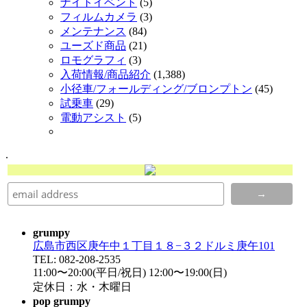
ナイトイベント
(5)
フィルムカメラ
(3)
メンテナンス
(84)
ユーズド商品
(21)
ロモグラフィ
(3)
入荷情報/商品紹介
(1,388)
小径車/フォールディング/ブロンプトン
(45)
試乗車
(29)
電動アシスト
(5)
.
grumpy
広島市西区庚午中１丁目１８−３２ドルミ庚午101
TEL: 082-208-2535
11:00〜20:00(平日/祝日) 12:00〜19:00(日)
定休日：水・木曜日
pop grumpy