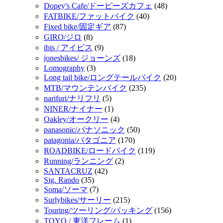
Dopey's Cafe/ドーピーズカフェ
(48)
FATBIKE/ファットバイク
(40)
Fixed bike/固定ギア
(87)
GIRO/ジロ
(8)
ibis / アイビス
(9)
jonesbikes/ ジョーンズ
(18)
Lomography
(3)
Long tail bike/ロングテールバイク
(20)
MTB/マウンテンバイク
(235)
narifuri/ナリフリ
(5)
NINER/ナイナー
(1)
Oakley/オークリー
(4)
panasonic/パナソニック
(50)
patagonia/パタゴニア
(170)
ROADBIKE/ロードバイク
(119)
Running/ランニング
(2)
SANTACRUZ
(42)
Sig. Rando
(35)
Soma/ソーマ
(7)
Surlybikes/サーリー
(215)
Touring/ツーリング/パッキング
(156)
TOYO / 東洋フレーム
(1)