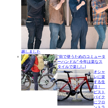
越しました
"街で使うためのコミュータ
ーハンドル” 今年は楽なス
タイルで楽し[...]
オシャ
レに楽
する生
活！
ピスト
バイク
にフロ
ントラ