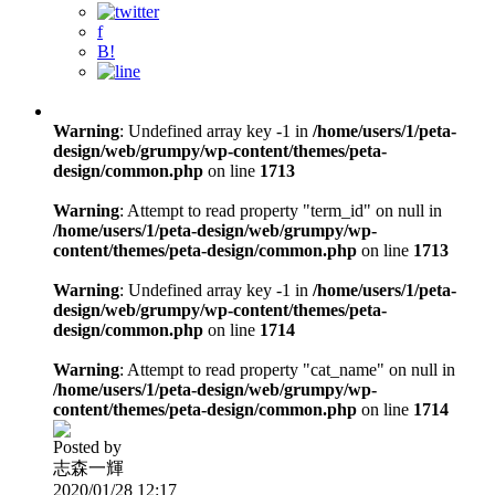
f
B!
Warning
: Undefined array key -1 in
/home/users/1/peta-
design/web/grumpy/wp-content/themes/peta-
design/common.php
on line
1713
Warning
: Attempt to read property "term_id" on null in
/home/users/1/peta-design/web/grumpy/wp-
content/themes/peta-design/common.php
on line
1713
Warning
: Undefined array key -1 in
/home/users/1/peta-
design/web/grumpy/wp-content/themes/peta-
design/common.php
on line
1714
Warning
: Attempt to read property "cat_name" on null in
/home/users/1/peta-design/web/grumpy/wp-
content/themes/peta-design/common.php
on line
1714
Posted by
志森一輝
2020/01/28 12:17