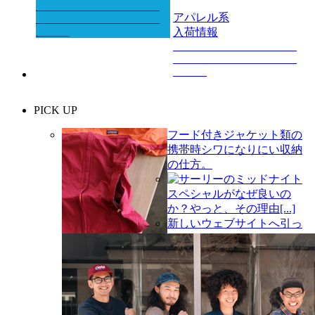
アパレル系
入荷情報
PICK UP
フード付きジャケット類の
携帯時シワになりにい収納
の仕方。
サーリーのミッドナイト
スペシャルがなぜ良いの
か？やっと、その理由[...]
新しいウェブサイトへ引っ