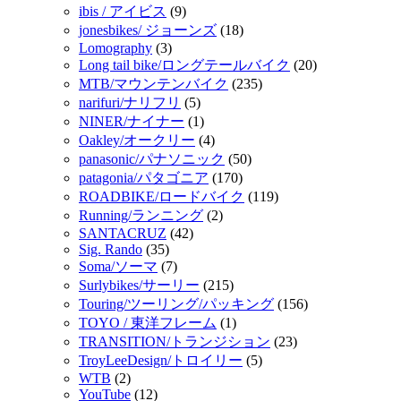
ibis / アイビス
(9)
jonesbikes/ ジョーンズ
(18)
Lomography
(3)
Long tail bike/ロングテールバイク
(20)
MTB/マウンテンバイク
(235)
narifuri/ナリフリ
(5)
NINER/ナイナー
(1)
Oakley/オークリー
(4)
panasonic/パナソニック
(50)
patagonia/パタゴニア
(170)
ROADBIKE/ロードバイク
(119)
Running/ランニング
(2)
SANTACRUZ
(42)
Sig. Rando
(35)
Soma/ソーマ
(7)
Surlybikes/サーリー
(215)
Touring/ツーリング/パッキング
(156)
TOYO / 東洋フレーム
(1)
TRANSITION/トランジション
(23)
TroyLeeDesign/トロイリー
(5)
WTB
(2)
YouTube
(12)