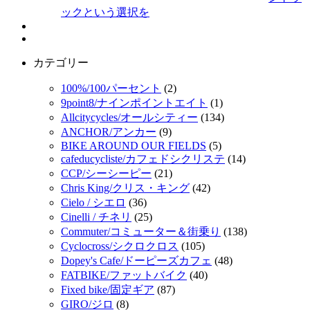
ックという選択を
カテゴリー
100%/100パーセント
(2)
9point8/ナインポイントエイト
(1)
Allcitycycles/オールシティー
(134)
ANCHOR/アンカー
(9)
BIKE AROUND OUR FIELDS
(5)
cafeducycliste/カフェドシクリステ
(14)
CCP/シーシーピー
(21)
Chris King/クリス・キング
(42)
Cielo / シエロ
(36)
Cinelli / チネリ
(25)
Commuter/コミューター＆街乗り
(138)
Cyclocross/シクロクロス
(105)
Dopey's Cafe/ドーピーズカフェ
(48)
FATBIKE/ファットバイク
(40)
Fixed bike/固定ギア
(87)
GIRO/ジロ
(8)