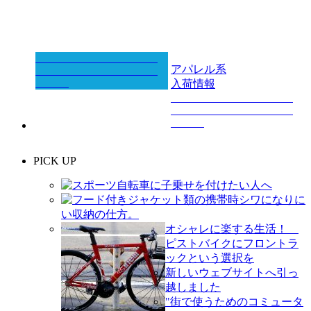
アパレル系
入荷情報
PICK UP
スポーツ自転車に子乗せを付けたい人へ
フード付きジャケット類の携帯時シワになりに
い収納の仕方。
オシャレに楽する生活！
ピストバイクにフロントラ
ックという選択を
新しいウェブサイトへ引っ
越しました
"街で使うためのコミュータ