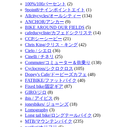
100%/100パーセント
(2)
9point8/ナインポイントエイト
(1)
Allcitycycles/オールシティー
(134)
ANCHOR/アンカー
(9)
BIKE AROUND OUR FIELDS
(5)
cafeducycliste/カフェドシクリステ
(14)
CCP/シーシーピー
(21)
Chris King/クリス・キング
(42)
Cielo / シエロ
(36)
Cinelli / チネリ
(25)
Commuter/コミューター＆街乗り
(138)
Cyclocross/シクロクロス
(105)
Dopey's Cafe/ドーピーズカフェ
(48)
FATBIKE/ファットバイク
(40)
Fixed bike/固定ギア
(87)
GIRO/ジロ
(8)
ibis / アイビス
(9)
jonesbikes/ ジョーンズ
(18)
Lomography
(3)
Long tail bike/ロングテールバイク
(20)
MTB/マウンテンバイク
(235)