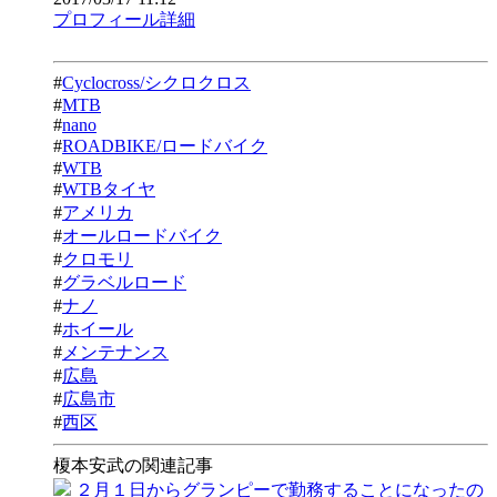
プロフィール詳細
#
Cyclocross/シクロクロス
#
MTB
#
nano
#
ROADBIKE/ロードバイク
#
WTB
#
WTBタイヤ
#
アメリカ
#
オールロードバイク
#
クロモリ
#
グラベルロード
#
ナノ
#
ホイール
#
メンテナンス
#
広島
#
広島市
#
西区
榎本安武の関連記事
２月１日からグランピーで勤務することになったの