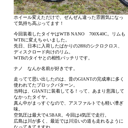
ホイール変えただけで、ぜんぜん違った雰囲気になっ
て気持ち高ぶってます！
今回装着したタイヤはWTB NANO 700X40C。リムも
WTBに変えちゃいました。
先日、日本に入荷したばかりの28Hのシクロクロス、
ディスクロード向けのリム。
WTBのタイヤとの相性バッチリです。
ナノ なんか名前が好きです。
走ってて思い出したのは、昔のGIANTの完成車に多く
使われてたブロックパターン。
当時は、GIANTに装着してる！って、あまり意識して
なかったタイヤ。
真ん中がまっすぐなので、アスファルトでも軽い漕ぎ
味。
空気圧は最大で4.5BAR。今回は4気圧で走行。
広島は川が多く、最近では川沿いの道も走れるように
なってきてますね。