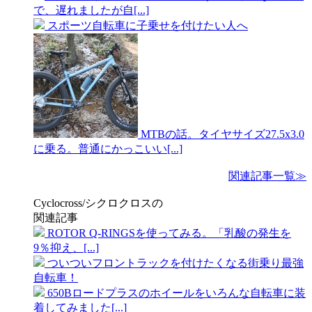
で、遅れましたが自[...]
スポーツ自転車に子乗せを付けたい人へ
MTBの話。タイヤサイズ27.5x3.0
に乗る。普通にかっこいい[...]
関連記事一覧≫
Cyclocross/シクロクロスの
関連記事
ROTOR Q-RINGSを使ってみる。「乳酸の発生を
9％抑え、[...]
ついついフロントラックを付けたくなる街乗り最強
自転車！
650Bロードプラスのホイールをいろんな自転車に装
着してみました[...]