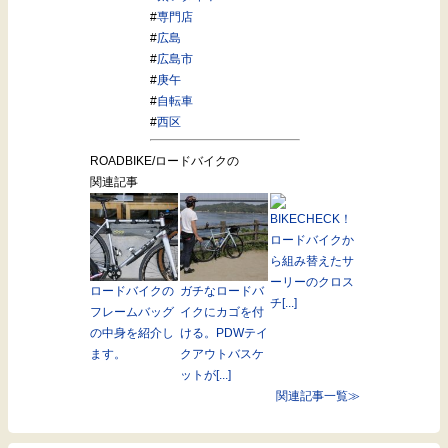
#
専門店
#
広島
#
広島市
#
庚午
#
自転車
#
西区
ROADBIKE/ロードバイクの
関連記事
BIKECHECK！
ロードバイクか
ら組み替えたサ
ーリーのクロス
ロードバイクの
ガチなロードバ
チ[...]
フレームバッグ
イクにカゴを付
の中身を紹介し
ける。PDWテイ
ます。
クアウトバスケ
ットが[...]
関連記事一覧≫