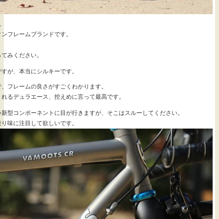
。
タンフレームブランドです。
ってみください。
ですが、本当にシルキーです。
で、フレームの良さがすごくわかります。
くれるデュラエース、控えめに言って最高です。
い新型コンポーネントに目が行きますが、そこはスルーしてください。
乗り味に注目して欲しいです。