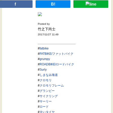
f
B!
Posted by
竹之下尚士
2017/11/27 11:49
#
fatbike
#
FATBIKE/ファットバイク
#
grumpy
#
ROADBIKE/ロードバイク
#
Surly
#
しまなみ海道
#
クロモリ
#
クロモリフレーム
#
グランピー
#
サイクリング
#
サーリー
#
ロード
#
太いタイヤ