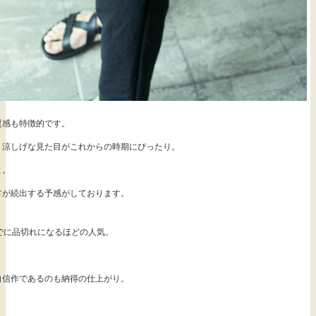
質感も特徴的です。
、涼しげな見た目がこれからの時期にぴったり。
よ。
方が続出する予感がしております。
でに品切れになるほどの人気。
自信作であるのも納得の仕上がり。