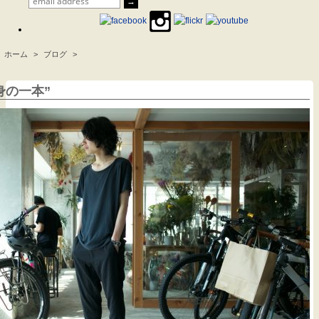
ホーム
>
ブログ
>
.
身の一本”