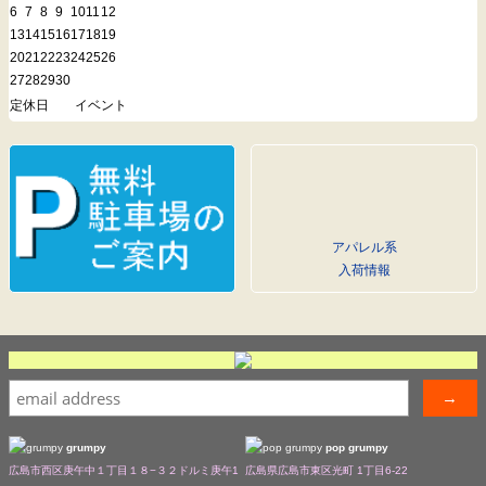
6
7
8
9
10
11
12
13
14
15
16
17
18
19
20
21
22
23
24
25
26
27
28
29
30
定休日
イベント
アパレル系
入荷情報
grumpy
pop grumpy
広島市西区庚午中１丁目１８−３２ドルミ庚午1
広島県広島市東区光町 1丁目6-22