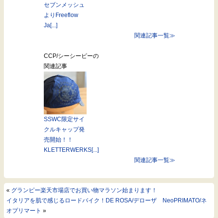
セブンメッシュ
よりFreeflow
Ja[...]
関連記事一覧≫
CCP/シーシーピーの
関連記事
SSWC限定サイ
クルキャップ発
売開始！！
KLETTERWERKS[...]
関連記事一覧≫
«
グランピー楽天市場店でお買い物マラソン始まります！
イタリアを肌で感じるロードバイク！DE ROSA/デローザ NeoPRIMATO/ネ
オプリマート
»