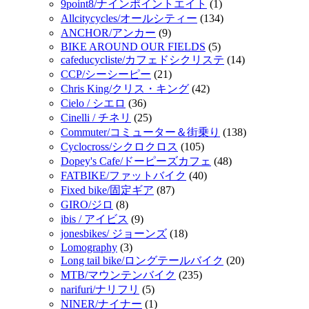
9point8/ナインポイントエイト
(1)
Allcitycycles/オールシティー
(134)
ANCHOR/アンカー
(9)
BIKE AROUND OUR FIELDS
(5)
cafeducycliste/カフェドシクリステ
(14)
CCP/シーシーピー
(21)
Chris King/クリス・キング
(42)
Cielo / シエロ
(36)
Cinelli / チネリ
(25)
Commuter/コミューター＆街乗り
(138)
Cyclocross/シクロクロス
(105)
Dopey's Cafe/ドーピーズカフェ
(48)
FATBIKE/ファットバイク
(40)
Fixed bike/固定ギア
(87)
GIRO/ジロ
(8)
ibis / アイビス
(9)
jonesbikes/ ジョーンズ
(18)
Lomography
(3)
Long tail bike/ロングテールバイク
(20)
MTB/マウンテンバイク
(235)
narifuri/ナリフリ
(5)
NINER/ナイナー
(1)