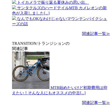
トイカメラで振り返る夏休みの思い出。
サンタクルズのハードテイルMTB カメレオンの新
色が入荷しました[...]
なんでもOKなわけじゃないマウンテンバイクシュ
ーズの話
関連記事一覧≫
TRANSITION/トランジションの
関連記事
MTB始めたいけど初期費用は抑
えたい！そんな人にもオススメの中古[...]
関連記事一覧≫