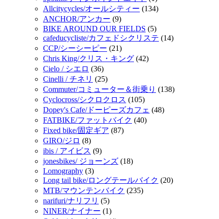
Allcitycycles/オールシティー
(134)
ANCHOR/アンカー
(9)
BIKE AROUND OUR FIELDS
(5)
cafeducycliste/カフェドシクリステ
(14)
CCP/シーシーピー
(21)
Chris King/クリス・キング
(42)
Cielo / シエロ
(36)
Cinelli / チネリ
(25)
Commuter/コミューター＆街乗り
(138)
Cyclocross/シクロクロス
(105)
Dopey's Cafe/ドーピーズカフェ
(48)
FATBIKE/ファットバイク
(40)
Fixed bike/固定ギア
(87)
GIRO/ジロ
(8)
ibis / アイビス
(9)
jonesbikes/ ジョーンズ
(18)
Lomography
(3)
Long tail bike/ロングテールバイク
(20)
MTB/マウンテンバイク
(235)
narifuri/ナリフリ
(5)
NINER/ナイナー
(1)