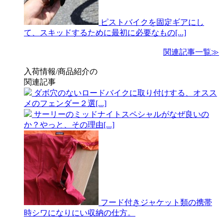
ピストバイクを固定ギアにし
て、スキッドするために最初に必要なもの[...]
関連記事一覧≫
入荷情報/商品紹介の
関連記事
ダボ穴のないロードバイクに取り付けする、オスス
メのフェンダー２選[...]
サーリーのミッドナイトスペシャルがなぜ良いの
か？やっと、その理由[...]
フード付きジャケット類の携帯
時シワになりにい収納の仕方。