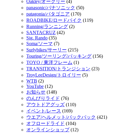
Oakley/オークリー
(4)
panasonic/パナソニック
(50)
patagonia/パタゴニア
(170)
ROADBIKE/ロードバイク
(119)
Running/ランニング
(2)
SANTACRUZ
(42)
Sig. Rando
(35)
Soma/ソーマ
(7)
Surlybikes/サーリー
(215)
Touring/ツーリング/パッキング
(156)
TOYO / 東洋フレーム
(1)
TRANSITION/トランジション
(23)
TroyLeeDesign/トロイリー
(5)
WTB
(2)
YouTube
(12)
お知らせ
(148)
のんびりライド
(76)
アウトドアグッズ
(110)
イベント/レース
(169)
ウエア/ヘルメット/バックパック
(421)
オフロードライド
(104)
オンラインショップ
(12)