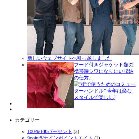
新しいウェブサイトへ引っ越しました
フード付きジャケット類の
携帯時シワになりにい収納
の仕方。
"街で使うためのコミュー
ターハンドル” 今年は楽な
スタイルで楽し[...]
カテゴリー
100%/100パーセント
(2)
9point8/ナインポイントエイト
(1)