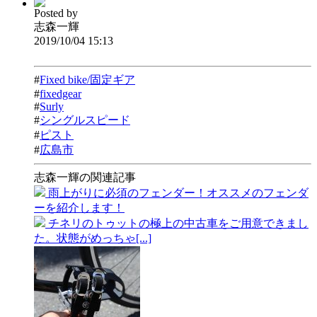
Posted by
志森一輝
2019/10/04 15:13
#
Fixed bike/固定ギア
#
fixedgear
#
Surly
#
シングルスピード
#
ピスト
#
広島市
志森一輝の関連記事
雨上がりに必須のフェンダー！オススメのフェンダ
ーを紹介します！
チネリのトゥットの極上の中古車をご用意できまし
た。状態がめっちゃ[...]