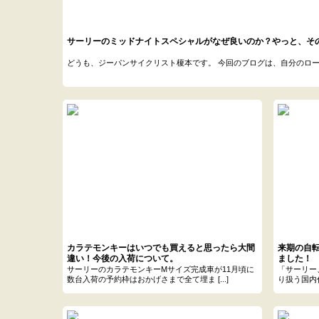
サーリーのミッドナイトスペシャルがなぜ良いのか？やっと、そ
どうも、ジーパンサイクリスト榎本です。 今回のブログは、自分のロードバ
カラテモンキーはいつでも買えると思ったら大間
来期の自
違い！今後の入荷について。
ました！
サーリーのカラテモンキーMサイズ完成車が11月頃に
「サーリー
数台入荷の予約枠はおかげさまで全て埋ま [...]
り扱う国内代