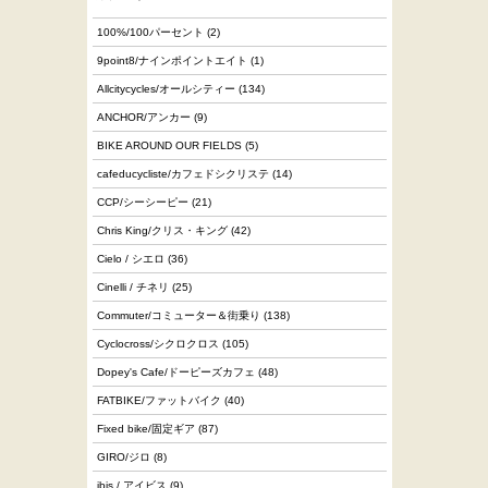
100%/100パーセント
(2)
9point8/ナインポイントエイト
(1)
Allcitycycles/オールシティー
(134)
ANCHOR/アンカー
(9)
BIKE AROUND OUR FIELDS
(5)
cafeducycliste/カフェドシクリステ
(14)
CCP/シーシーピー
(21)
Chris King/クリス・キング
(42)
Cielo / シエロ
(36)
Cinelli / チネリ
(25)
Commuter/コミューター＆街乗り
(138)
Cyclocross/シクロクロス
(105)
Dopey's Cafe/ドーピーズカフェ
(48)
FATBIKE/ファットバイク
(40)
Fixed bike/固定ギア
(87)
GIRO/ジロ
(8)
ibis / アイビス
(9)