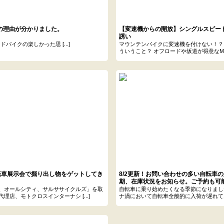
の理由が分かりました。
【変速機からの開放】シングルスピード
誘い
イクの楽しかった思 [...]
マウンテンバイクに変速機を付けない！？
ういうこと？ オフロードや坂道が得意なM [.
転車展示会で掘り出し物をゲットしてき
8/2更新！お問い合わせの多い自転車
期、在庫状況をお知らせ。ご予約も可
、オールシティ、サルササイクルズ」を取
自転車に乗り始めたくなる季節になりまし
理店、モトクロスインターナシ [...]
ナ渦において自転車全般的に入荷が遅れてお [