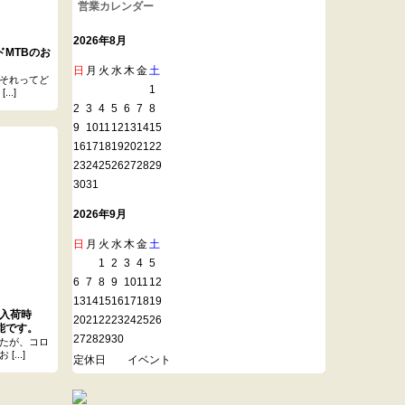
営業カレンダー
2026年8月
MTBのお
日
月
火
水
木
金
土
それってど
1
..]
2
3
4
5
6
7
8
9
10
11
12
13
14
15
16
17
18
19
20
21
22
23
24
25
26
27
28
29
30
31
2026年9月
日
月
火
水
木
金
土
1
2
3
4
5
6
7
8
9
10
11
12
13
14
15
16
17
18
19
の入荷時
20
21
22
23
24
25
26
能です。
27
28
29
30
たが、コロ
...]
定休日
イベント