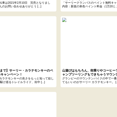
イク。
車は2021年2月10日 完売となりまし
「サーリークランパスのペイント無料キャ
のお問い合わせありがとう [...]
内容：新規の単色ペイント料金（1万20 [...
日まで】サーリー・カラテモンキーのペ
山遊びはもちろん、街乗りやコーヒー
料キャンペーン！
ャンプツーリングもできちゃうマウン
カラテモンキー Youtubeまとめ
カラテモンキーの良さをもっと知って欲し
グランピーのマウンテンバイクの中で一番
駆け巡るトレイルライド、街中 [...]
てもいいのがサーリー カラテモンキー。 [..