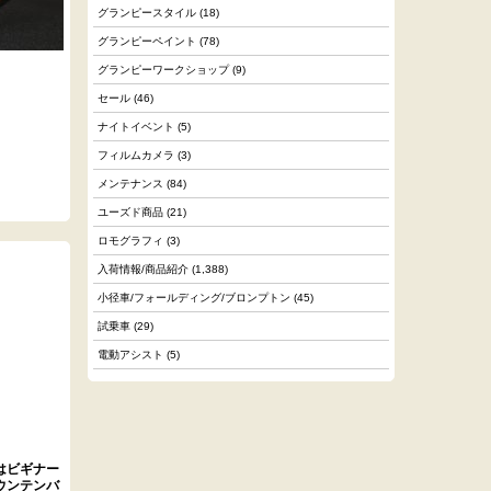
グランピースタイル
(18)
グランピーペイント
(78)
グランピーワークショップ
(9)
セール
(46)
ナイトイベント
(5)
フィルムカメラ
(3)
メンテナンス
(84)
ユーズド商品
(21)
ロモグラフィ
(3)
入荷情報/商品紹介
(1,388)
小径車/フォールディング/ブロンプトン
(45)
試乗車
(29)
電動アシスト
(5)
.
はビギナー
ウンテンバ