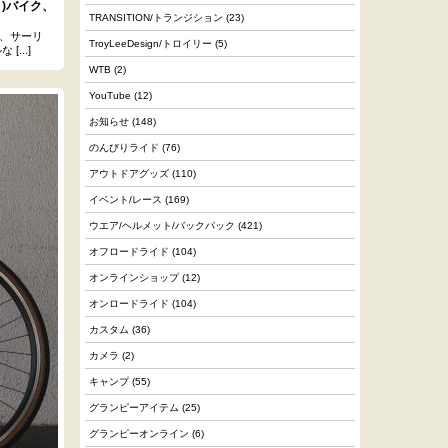
ト)バイク、
TRANSITION/トランジション
(23)
、サーリ
TroyLeeDesign/トロイリー
(5)
...]
WTB
(2)
YouTube
(12)
お知らせ
(148)
のんびりライド
(76)
アウトドアグッズ
(110)
イベント/レース
(169)
ウエア/ヘルメット/バックパック
(421)
オフロードライド
(104)
オンラインショップ
(12)
オンロードライド
(104)
カスタム
(36)
カメラ
(2)
キャンプ
(55)
グランピーアイテム
(25)
グランピーオンライン
(6)