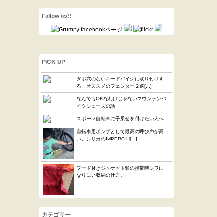
Follow us!!
PICK UP
ダボ穴のないロードバイクに取り付けす
る、オススメのフェンダー２選[...]
なんでもOKなわけじゃないマウンテンバ
イクシューズの話
スポーツ自転車に子乗せを付けたい人へ
自転車用ポンプとして最高の呼び声が高
い、シリカのIMPERO U[...]
フード付きジャケット類の携帯時シワに
なりにい収納の仕方。
カテゴリー