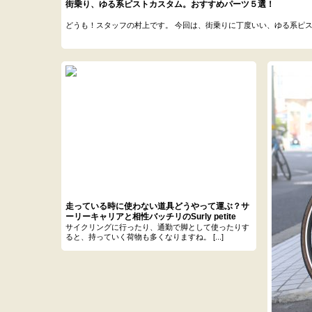
街乗り、ゆる系ピストカスタム。おすすめパーツ５選！
どうも！スタッフの村上です。 今回は、街乗りに丁度いい、ゆる系ピストカス
走っている時に使わない道具どうやって運ぶ？サ
ーリーキャリアと相性バッチリのSurly petite
porteur house bagについて
サイクリングに行ったり、通勤で脚として使ったりす
ると、持っていく荷物も多くなりますね。 [...]