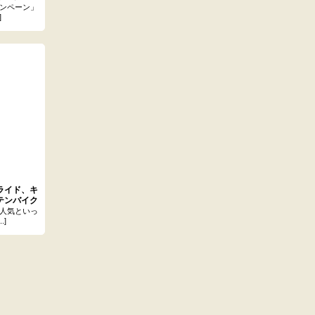
ンペーン」
]
ライド、キ
テンバイク
人気といっ
.]