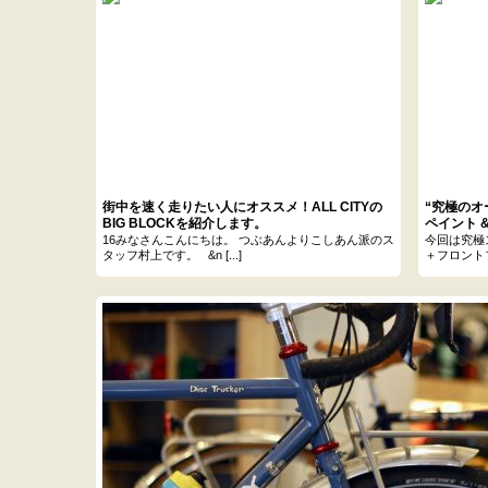
街中を速く走りたい人にオススメ！ALL CITYの
“究極のオ
BIG BLOCKを紹介します。
ペイント 
ン!!
16みなさんこんにちは。 つぶあんよりこしあん派のス
今回は究極
タッフ村上です。 &n [...]
＋フロントフ