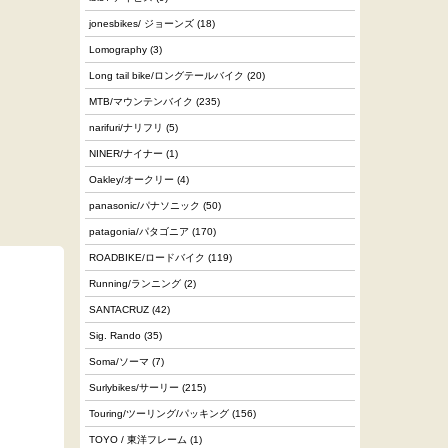
jonesbikes/ ジョーンズ
(18)
Lomography
(3)
Long tail bike/ロングテールバイク
(20)
MTB/マウンテンバイク
(235)
narifuri/ナリフリ
(5)
NINER/ナイナー
(1)
Oakley/オークリー
(4)
panasonic/パナソニック
(50)
patagonia/パタゴニア
(170)
ROADBIKE/ロードバイク
(119)
Running/ランニング
(2)
SANTACRUZ
(42)
Sig. Rando
(35)
Soma/ソーマ
(7)
Surlybikes/サーリー
(215)
Touring/ツーリング/パッキング
(156)
TOYO / 東洋フレーム
(1)