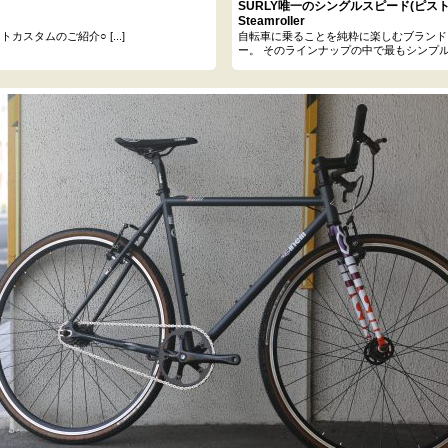
SURLY唯一のシングルスピード(ピス
Steamroller
タムのご紹介○ [...]
自転車に乗ることを純粋に楽しむブランド
ー。 そのラインナップの中で最もシンプルな [