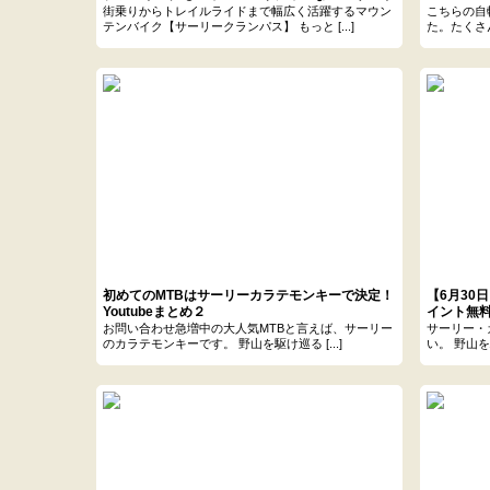
ークランパス Youtubeまとめ
街乗りからトレイルライドまで幅広く活躍するマウン
こちらの自転
テンバイク【サーリークランパス】 もっと [...]
た。たくさん
初めてのMTBはサーリーカラテモンキーで決定！
【6月30
Youtubeまとめ２
イント無
お問い合わせ急増中の大人気MTBと言えば、サーリー
サーリー・
のカラテモンキーです。 野山を駆け巡る [...]
い。 野山を