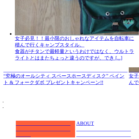
女子必見！！最小限のおしゃれなアイテムを自転車に
積んで行くキャンプスタイル。
食器がチタンで最軽量というわけではなく、ウルトラ
ライトとはまたちょっと違うのですが、でき [...]
“究極のオールシティ スペースホースディスク” ペイン
女子
ト & フォークダボ プレゼントキャンペーン!!
んで
.
.
ABOUT