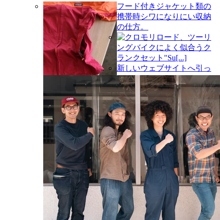
フード付きジャケット類の
携帯時シワになりにい収納
の仕方。
クロモリロード、ツーリ
ングバイクによく似合うク
ランクセット"Su[...]
新しいウェブサイトへ引っ