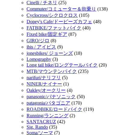
Cinelli / チネリ
(25)
Commuter/コミューター＆街乗り
(138)
Cyclocross/シクロクロス
(105)
Dopey's Cafe/ドーピーズカフェ
(48)
FATBIKE/ファットバイク
(40)
Fixed bike/固定ギア
(87)
GIRO/ジロ
(8)
ibis / アイビス
(9)
jonesbikes/ ジョーンズ
(18)
Lomography
(3)
Long tail bike/ロングテールバイク
(20)
MTB/マウンテンバイク
(235)
narifuri/ナリフリ
(5)
NINER/ナイナー
(1)
Oakley/オークリー
(4)
panasonic/パナソニック
(50)
patagonia/パタゴニア
(170)
ROADBIKE/ロードバイク
(119)
Running/ランニング
(2)
SANTACRUZ
(42)
Sig. Rando
(35)
Soma/ソーマ
(7)