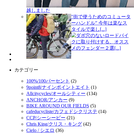
越しました
"街で使うためのコミュータ
ーハンドル” 今年は楽なス
タイルで楽し[...]
ダボ穴のないロードバイ
クに取り付けする、オスス
メのフェンダー２選[...]
カテゴリー
100%/100パーセント
(2)
9point8/ナインポイントエイト
(1)
Allcitycycles/オールシティー
(134)
ANCHOR/アンカー
(9)
BIKE AROUND OUR FIELDS
(5)
cafeducycliste/カフェドシクリステ
(14)
CCP/シーシーピー
(21)
Chris King/クリス・キング
(42)
Cielo / シエロ
(36)