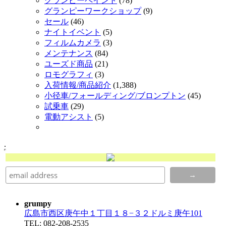
グランピーペイント
(78)
グランピーワークショップ
(9)
セール
(46)
ナイトイベント
(5)
フィルムカメラ
(3)
メンテナンス
(84)
ユーズド商品
(21)
ロモグラフィ
(3)
入荷情報/商品紹介
(1,388)
小径車/フォールディング/ブロンプトン
(45)
試乗車
(29)
電動アシスト
(5)
.
grumpy
広島市西区庚午中１丁目１８−３２ドルミ庚午101
TEL: 082-208-2535