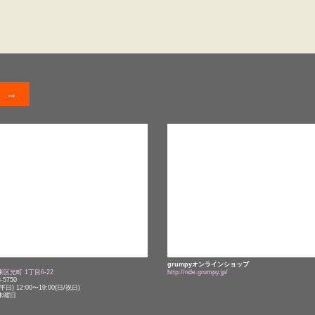
grumpyオンラインショップ
区光町 1丁目6-22
http://ride.grumpy.jp/
8-5750
(平日) 12:00〜19:00(日/祝日)
木曜日