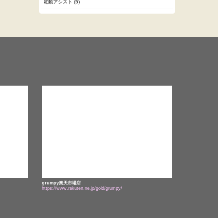
電動アシスト
(5)
.
grumpy楽天市場店
https://www.rakuten.ne.jp/gold/grumpy/