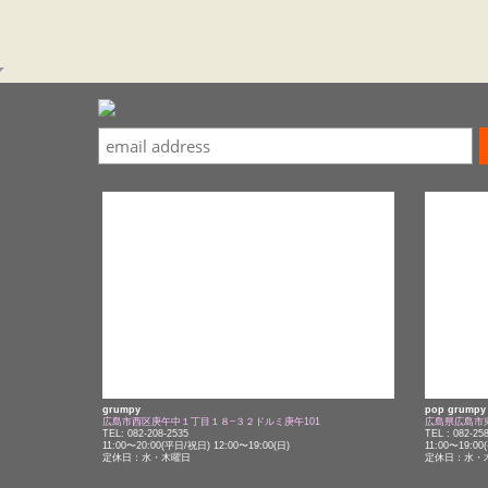
grumpy
pop grumpy
広島市西区庚午中１丁目１８−３２ドルミ庚午101
広島県広島市東
TEL: 082-208-2535
TEL : 082-25
11:00〜20:00(平日/祝日) 12:00〜19:00(日)
11:00〜19:00
定休日：水・木曜日
定休日：水・