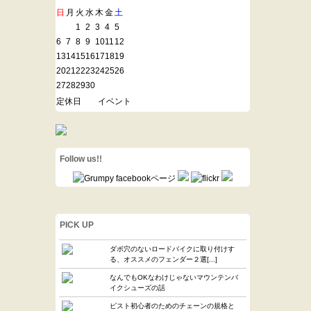
日
月
火
水
木
金
土
1
2
3
4
5
6
7
8
9
10
11
12
13
14
15
16
17
18
19
20
21
22
23
24
25
26
27
28
29
30
定休日
イベント
Follow us!!
PICK UP
ダボ穴のないロードバイクに取り付けす
る、オススメのフェンダー２選[...]
なんでもOKなわけじゃないマウンテンバ
イクシューズの話
ピスト初心者のためのチェーンの規格と