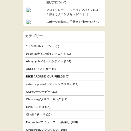
選び方について
クロモリロード、ツーリングバイクによ
く似合うクランクセット"Su[...]
スポーツ自転車に子乗せを付けたい人へ
カテゴリー
100%/100パーセント
(2)
9point8/ナインポイントエイト
(1)
Allcitycycles/オールシティー
(134)
ANCHOR/アンカー
(9)
BIKE AROUND OUR FIELDS
(5)
cafeducycliste/カフェドシクリステ
(14)
CCP/シーシーピー
(21)
Chris King/クリス・キング
(42)
Cielo / シエロ
(36)
Cinelli / チネリ
(25)
Commuter/コミューター＆街乗り
(138)
Cyclocross/シクロクロス
(105)