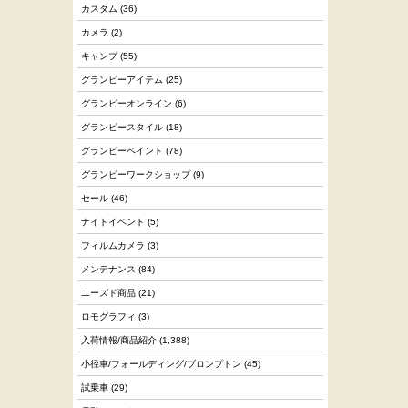
カスタム
(36)
カメラ
(2)
キャンプ
(55)
グランピーアイテム
(25)
グランピーオンライン
(6)
グランピースタイル
(18)
グランピーペイント
(78)
グランピーワークショップ
(9)
セール
(46)
ナイトイベント
(5)
フィルムカメラ
(3)
メンテナンス
(84)
ユーズド商品
(21)
ロモグラフィ
(3)
入荷情報/商品紹介
(1,388)
小径車/フォールディング/ブロンプトン
(45)
試乗車
(29)