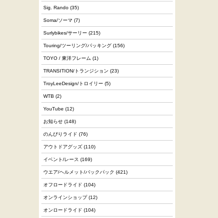
Sig. Rando
(35)
Soma/ソーマ
(7)
Surlybikes/サーリー
(215)
Touring/ツーリング/パッキング
(156)
TOYO / 東洋フレーム
(1)
TRANSITION/トランジション
(23)
TroyLeeDesign/トロイリー
(5)
WTB
(2)
YouTube
(12)
お知らせ
(148)
のんびりライド
(76)
アウトドアグッズ
(110)
イベント/レース
(169)
ウエア/ヘルメット/バックパック
(421)
オフロードライド
(104)
オンラインショップ
(12)
オンロードライド
(104)