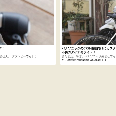
す！
パナソニックのCXを通勤向けにカス
不要のダイナモライト！
。 グランピーでも [...]
またまた、やばいパナソニック組ませても
た。車種はPanasonic OCXC06 [...]