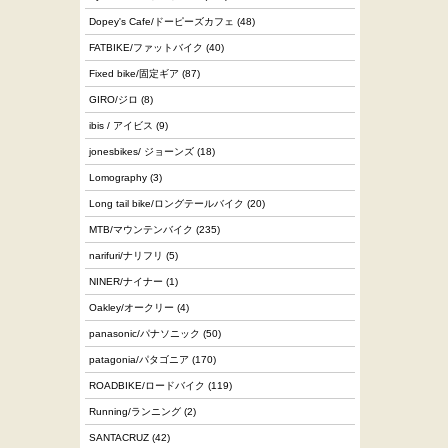
Dopey's Cafe/ドーピーズカフェ
(48)
FATBIKE/ファットバイク
(40)
Fixed bike/固定ギア
(87)
GIRO/ジロ
(8)
ibis / アイビス
(9)
jonesbikes/ ジョーンズ
(18)
Lomography
(3)
Long tail bike/ロングテールバイク
(20)
MTB/マウンテンバイク
(235)
narifuri/ナリフリ
(5)
NINER/ナイナー
(1)
Oakley/オークリー
(4)
panasonic/パナソニック
(50)
patagonia/パタゴニア
(170)
ROADBIKE/ロードバイク
(119)
Running/ランニング
(2)
SANTACRUZ
(42)