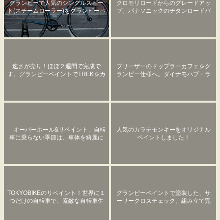
グランピーで人気のシングルスピー
クロモリロードからのグレードアッ
ド(スチームローラー)をグランピーペ
プ。パナソニックのチタンロードバ
イントしました！
イクORTC21/FRTC21。
速さが売り！ほぼ２週間で完成で
ブリーザーのドップラーカフェをグ
す。グランピーペイントでTREKをカ
ランピー仕様へ。ダイナモハブ・ラ
ープレッドに塗装しました！
イト、フロントラック、センタース
タンド等。
「オーバーホール&リペイント」自転
人気のカラテモンキーをオリジナル
車に乗らない季節は、車体を綺麗に
ペイントしました！
するチャンスです！
TOKYOBIKEのリペイント！世界に１
グランピーペイントで塗装した、サ
つだけの自転車で、素敵な自転車生
ーリークロスチェック。組み立て完
活を。
了しました！