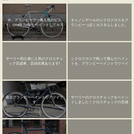
今、グランピーで一番人気のピス
キャノンデールのシクロクロスをグ
ト、cinelli Tuttoをペイントしてカス
ランピーっぽくカスタムしました。
タムしました。
サーリー初心者に人気のクロスチェ
シクロクロスで戦って痛んだペイン
ック完成車、店頭在庫あります!
トを、グランピーペイントでリペイ
ントしました。
最近グランピーペイントがアツイで
サーリーのクロスチェックをペイン
す
トしました！クロスチェックの完成
車は国内在庫でラストです