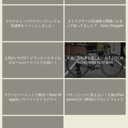
クロスチェックのドロップハンドル
ストラグラーの完成車が廃盤になる
完成車をペイントしました！
って知ってました？ Surly Straggler
／サーリーストラグラー が良い理
由
人気のパナCX！グランピースタイル
今風に自転車を楽しむ！ALL CITY M
のオールロードバイク仕様に！
ACHO MAN FLAT BAR
グランピーペイントで復活？Surly Str
パナソニックに見えない！人気のPan
aggler／サーリーストラグラー
asonicCX！BK色のフロントフォーク
塗装お任せください！