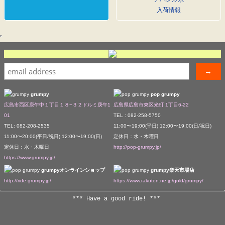
入荷情報
grumpy
pop grumpy
広島市西区庚午中１丁目１８−３２ドルミ庚午1
広島県広島市東区光町 1丁目6-22
01
TEL : 082-258-5750
TEL: 082-208-2535
11:00〜19:00(平日) 12:00〜19:00(日/祝日)
11:00〜20:00(平日/祝日) 12:00〜19:00(日)
定休日：水・木曜日
定休日：水・木曜日
http://pop-grumpy.jp/
https://www.grumpy.jp/
grumpyオンラインショップ
grumpy楽天市場店
http://ride.grumpy.jp/
https://www.rakuten.ne.jp/gold/grumpy/
*** Have a good ride! ***