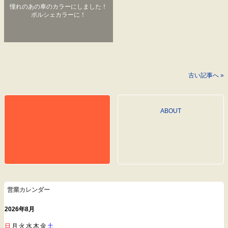
憧れのあの車のカラーにしました！
ポルシェカラーに！
古い記事へ »
ABOUT
営業カレンダー
2026年8月
日
月
火
水
木
金
土