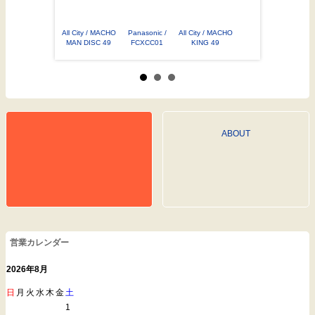
asonic /
All City / MACHO
Panasonic /
All City / MACHO
Cannondale / キ
05/FCXC05
MAN DISC 49
FCXCC01
KING 49
ャノンデール /
CAAD X
ABOUT
営業カレンダー
2026年8月
日
月
火
水
木
金
土
1