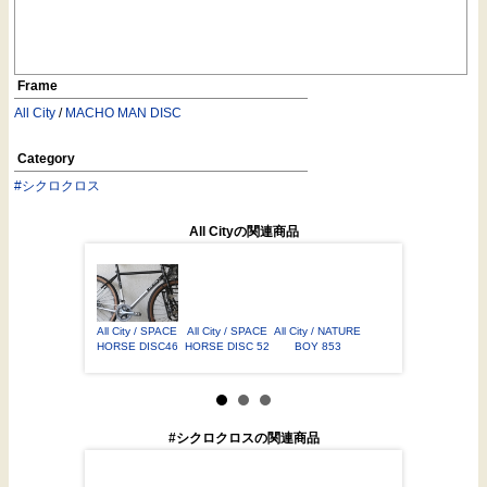
Frame
All City
/
MACHO MAN DISC
Category
#シクロクロス
All Cityの関連商品
ty / NATURE
All City / SPACE
All City / SPACE
All City / NATURE
All City / MACHO
 853 49
HORSE DISC46
HORSE DISC 52
BOY 853
MAN 650 46
#シクロクロスの関連商品