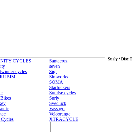
Surly / Disc 
INITY CYCLES
Santacruz
ity
seven
dwinner cycles
Sig.
RUBIM
Simworks
SOMA
Starfuckers
er
Sunrise cycles
sBikes
Surly
key
Svecluck
sonic
Vassago
tec
Veloorange
 Cycles
XTRACYCLE