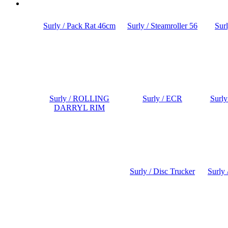
Surly / Pack Rat 46cm
Surly / Steamroller 56
Surl
Surly / ROLLING
Surly / ECR
Surly
DARRYL RIM
Surly / Disc Trucker
Surly 