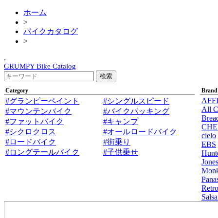
ホーム
>
バイクカタログ
>
.
GRUMPY Bike Catalog
Category
Brand
AFF
#グランピーペイント
#シングルスピード
All C
#マウンテンバイク
#バイクパッキング
Brea
#ファットバイク
#キャンプ
CHE
#シクロクロス
#オールロードバイク
cielo
#ロードバイク
#街乗り
EBS
#ロングテールバイク
#子供乗せ
Hunt
Jone
Mon
Pana
Retro
Salsa