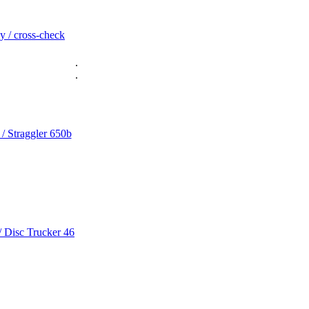
y / cross-check
.
.
 / Straggler 650b
/ Disc Trucker 46