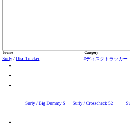
Frame
Category
Surly
/
Disc Trucker
#ディスクトラッカー
Surly / Big Dummy S
Surly / Crosscheck 52
Su