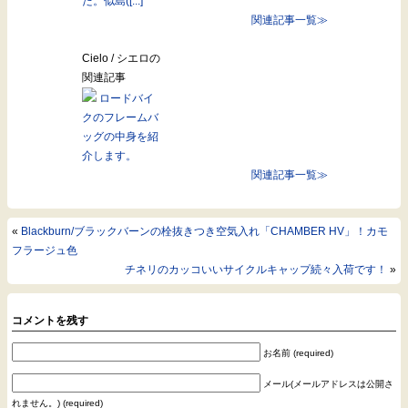
た。似島([...]
関連記事一覧≫
Cielo / シエロの
関連記事
ロードバイ
クのフレームバ
ッグの中身を紹
介します。
関連記事一覧≫
«
Blackburn/ブラックバーンの栓抜きつき空気入れ「CHAMBER HV」！カモ
フラージュ色
チネリのカッコいいサイクルキャップ続々入荷です！
»
コメントを残す
お名前 (required)
メール(メールアドレスは公開さ
れません。) (required)