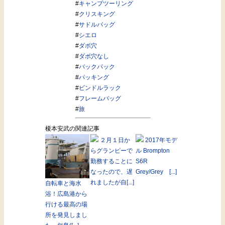
#
キャンプツーリング
#
クリスキング
#
サドルバッグ
#
シエロ
#
ダボ穴
#
ダボ穴なし
#
バックパック
#
パッキング
#
ビンドルラック
#
フレームバッグ
#
旅
榎本安武の関連記事
２月１日か
2017年モデ
らグランピーで
ル Brompton
勤務することに
S6R
なったので、遅
Grey/Grey [...]
れましたが自[...]
自転車と海水
浴！広島港から
行ける最高の場
所を発見しまし