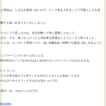
んだ理由は、しまなみ海道っぽいので。ピンク色を入れることで可愛らしさを演
距離でも楽しめるスタイルにしました。
ライドしてて思ったのは、走行距離って特に重要じゃなくて、
います。でも、楽しむんだったら自転車は妥協ないように！そう悟りました。
ィスクは、オンロード専用バイク。短い距離&短い時間でも最高に楽しめるように
ャンプツーリングスタイルのシエロ。
PIDURAのバッグを付ければ１泊2日のロングツーリングも行けますね。
ポートランド。
ークスが作る前カゴとRラックを付けたスタイルも似合ってます。
をのんびりサイクリングするのも良かったです。
最高の一台。それがシエロです。
chris-king