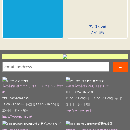
アパレル系
入荷情報
grumpy
pop grumpy
広島市西区庚午中１丁目１８−３２ドルミ庚午1
広島県広島市東区光町 1丁目6-22
01
TEL : 082-258-5750
TEL: 082-208-2535
11:00〜19:00(平日) 12:00〜19:00(日/祝日)
11:00〜20:00(平日/祝日) 12:00〜19:00(日)
定休日：水・木曜日
定休日：水・木曜日
http://pop-grumpy.jp/
https://www.grumpy.jp/
grumpyオンラインショップ
grumpy楽天市場店
http://ride.grumpy.jp/
https://www.rakuten.ne.jp/gold/grumpy/