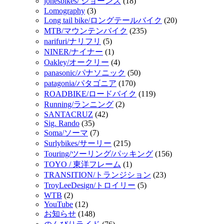
jonesbikes/ ジョーンズ
(18)
Lomography
(3)
Long tail bike/ロングテールバイク
(20)
MTB/マウンテンバイク
(235)
narifuri/ナリフリ
(5)
NINER/ナイナー
(1)
Oakley/オークリー
(4)
panasonic/パナソニック
(50)
patagonia/パタゴニア
(170)
ROADBIKE/ロードバイク
(119)
Running/ランニング
(2)
SANTACRUZ
(42)
Sig. Rando
(35)
Soma/ソーマ
(7)
Surlybikes/サーリー
(215)
Touring/ツーリング/パッキング
(156)
TOYO / 東洋フレーム
(1)
TRANSITION/トランジション
(23)
TroyLeeDesign/トロイリー
(5)
WTB
(2)
YouTube
(12)
お知らせ
(148)