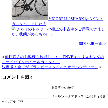
VIGORELLI SHARKをペイント
カスタムしました！
チネリのトゥットの極上の中古車をご用意できまし
た。状態がめっちゃ[...]
関連記事一覧≫
«
他店購入のお客様も歓迎します。ENVE x クリスキングの
ロードバイクホイールカスタム。
決定版！全てがグランピースタイルのオールシティー。
»
コメントを残す
お名前 (required)
メール(メールアドレスは公開されませ
ん。) (required)