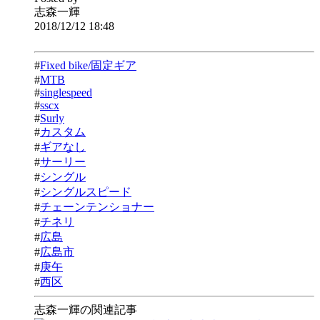
志森一輝
2018/12/12 18:48
#
Fixed bike/固定ギア
#
MTB
#
singlespeed
#
sscx
#
Surly
#
カスタム
#
ギアなし
#
サーリー
#
シングル
#
シングルスピード
#
チェーンテンショナー
#
チネリ
#
広島
#
広島市
#
庚午
#
西区
志森一輝の関連記事