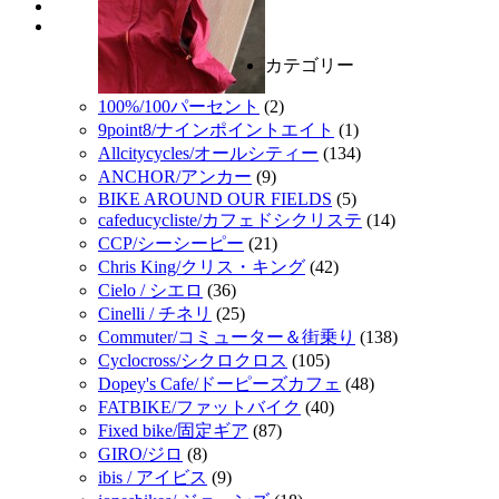
カテゴリー
100%/100パーセント
(2)
9point8/ナインポイントエイト
(1)
Allcitycycles/オールシティー
(134)
ANCHOR/アンカー
(9)
BIKE AROUND OUR FIELDS
(5)
cafeducycliste/カフェドシクリステ
(14)
CCP/シーシーピー
(21)
Chris King/クリス・キング
(42)
Cielo / シエロ
(36)
Cinelli / チネリ
(25)
Commuter/コミューター＆街乗り
(138)
Cyclocross/シクロクロス
(105)
Dopey's Cafe/ドーピーズカフェ
(48)
FATBIKE/ファットバイク
(40)
Fixed bike/固定ギア
(87)
GIRO/ジロ
(8)
ibis / アイビス
(9)