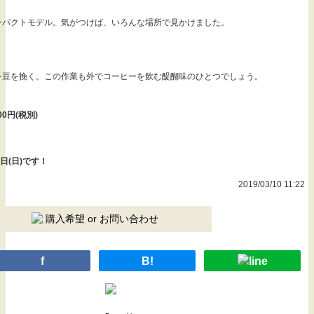
ンパクトモデル。気がつけば、いろんな場所で見かけました。
を豆を挽く。この作業も外でコーヒーを飲む醍醐味のひとつでしょう。
00円(税別)
！
日(日)です！
2019/03/10 11:22
購入希望 or お問い合わせ
f
B!