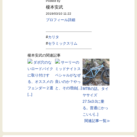
Posted by
榎本安武
2019/03/10 11:22
プロフィール詳細
#
カリタ
#
セラミックスリム
榎本安武の関連記事
ダボ穴のな
サーリーの
いロードバイク
ミッドナイトス
に取り付けす
ペシャルがなぜ
る、オススメの
良いのか？やっ
フェンダー２選
と、その理由[...]
MTBの話。タイ
[...]
ヤサイズ
27.5x3.0に乗
る。普通にかっ
こいい[...]
関連記事一覧≫