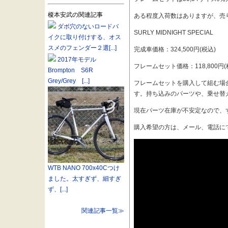
榎本安武の関連記事
ある程度入荷数はありますが、売
ダボ穴のないロードバ
SURLY MIDNIGHT SPECIAL
イクに取り付けする、オス
スメのフェンダー２選[...]
完成車価格：324,500円(税込)
2017年モデル
フレームセット価格：118,800円(
Brompton S6R
Grey/Grey [...]
フレームセットを購入して組む場
す。持ち込みのパーツや、乗せ替
現在パーツ在庫が不安定なので、
購入希望の方は、メール、電話に
WTB NANO 700x40Cつけ
ました。太すぎず、細すぎ
ず、[...]
関連記事一覧≫