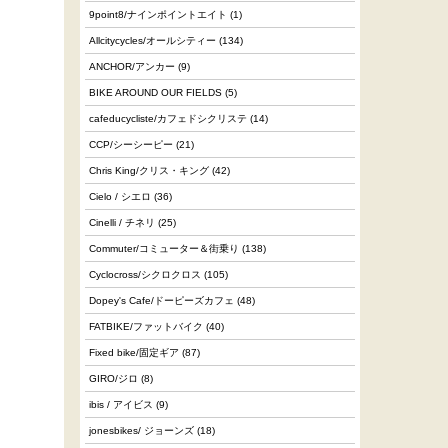
9point8/ナインポイントエイト
(1)
Allcitycycles/オールシティー
(134)
ANCHOR/アンカー
(9)
BIKE AROUND OUR FIELDS
(5)
cafeducycliste/カフェドシクリステ
(14)
CCP/シーシーピー
(21)
Chris King/クリス・キング
(42)
Cielo / シエロ
(36)
Cinelli / チネリ
(25)
Commuter/コミューター＆街乗り
(138)
Cyclocross/シクロクロス
(105)
Dopey's Cafe/ドーピーズカフェ
(48)
FATBIKE/ファットバイク
(40)
Fixed bike/固定ギア
(87)
GIRO/ジロ
(8)
ibis / アイビス
(9)
jonesbikes/ ジョーンズ
(18)