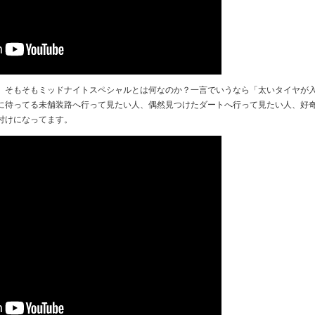
、そもそもミッドナイトスペシャルとは何なのか？一言でいうなら「太いタイヤが
に待ってる未舗装路へ行って見たい人、偶然見つけたダートへ行って見たい人、好
付けになってます。