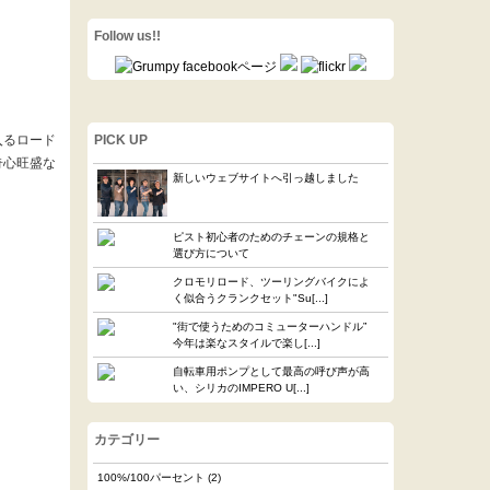
Follow us!!
入るロード
PICK UP
奇心旺盛な
新しいウェブサイトへ引っ越しました
ピスト初心者のためのチェーンの規格と
選び方について
クロモリロード、ツーリングバイクによ
く似合うクランクセット"Su[...]
"街で使うためのコミューターハンドル”
今年は楽なスタイルで楽し[...]
自転車用ポンプとして最高の呼び声が高
い、シリカのIMPERO U[...]
カテゴリー
100%/100パーセント
(2)