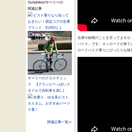
Surlybikes/サーリーの
関連記事
ピスト乗りなら知って
おきたい！固定コグの定番
ブランド。EURO [...]
在庫や納期のことを言ってますが
バイク」です。オンロードの果て
ロードバイク乗りにぴったりな味
サーリーのクロスチェッ
ク 【グランピーっぽいス
タイルで自転車を楽[...]
街乗り、ゆる系ピスト
カスタム。おすすめパーツ
５選！
関連記事一覧≫