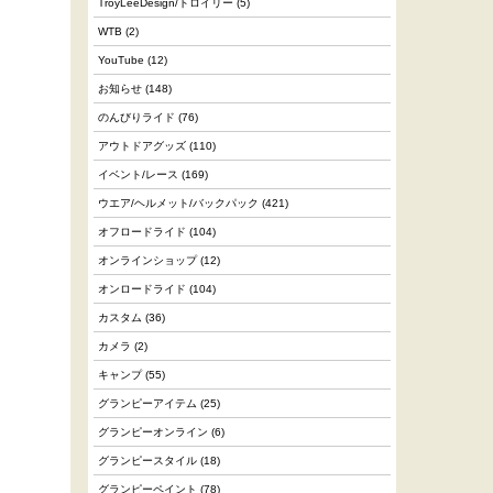
TroyLeeDesign/トロイリー
(5)
WTB
(2)
YouTube
(12)
お知らせ
(148)
のんびりライド
(76)
アウトドアグッズ
(110)
イベント/レース
(169)
ウエア/ヘルメット/バックパック
(421)
オフロードライド
(104)
オンラインショップ
(12)
オンロードライド
(104)
カスタム
(36)
カメラ
(2)
キャンプ
(55)
グランピーアイテム
(25)
グランピーオンライン
(6)
グランピースタイル
(18)
グランピーペイント
(78)