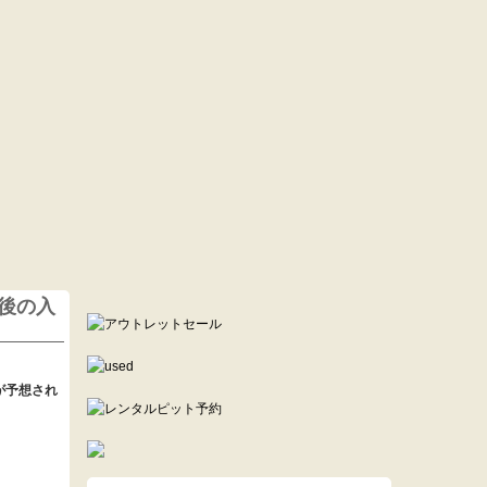
.-
後の入
が予想され