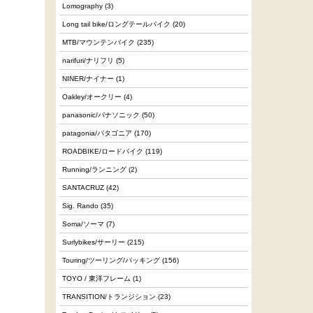
Lomography
(3)
Long tail bike/ロングテールバイク
(20)
MTB/マウンテンバイク
(235)
narifuri/ナリフリ
(5)
NINER/ナイナー
(1)
Oakley/オークリー
(4)
panasonic/パナソニック
(50)
patagonia/パタゴニア
(170)
ROADBIKE/ロードバイク
(119)
Running/ランニング
(2)
SANTACRUZ
(42)
Sig. Rando
(35)
Soma/ソーマ
(7)
Surlybikes/サーリー
(215)
Touring/ツーリング/パッキング
(156)
TOYO / 東洋フレーム
(1)
TRANSITION/トランジション
(23)