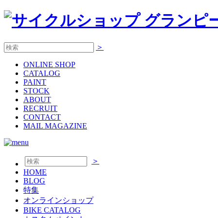
＞
ONLINE
SHOP
CATALOG
PAINT
STOCK
ABOUT
RECRUIT
CONTACT
MAIL MAGAZINE
＞
HOME
BLOG
特集
オンラインショップ
BIKE CATALOG