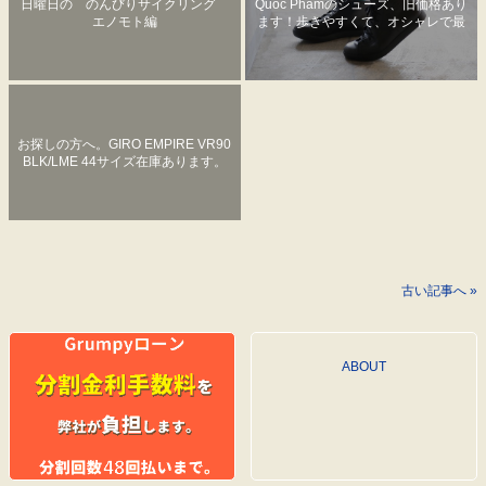
日曜日の のんびりサイクリング
Quoc Phamのシューズ、旧価格あり
エノモト編
ます！歩きやすくて、オシャレで最
高な革のビンディングシューズ！
お探しの方へ。GIRO EMPIRE VR90
BLK/LME 44サイズ在庫あります。
古い記事へ »
ABOUT