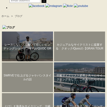
ホーム
>
ブログ
.
レースしない人に履いて欲しいビン
カジュアルなサイクリストに提案す
ディングシューズ。それがQUOC GR
る クオック/Quocの【GRAN TOUR
AN TOURER
ER】
SWRVEで仕上げるジャケパンスタイ
中級サイクリスト必見！久々にサイ
ルの話
クリングをして、これあったらイイ
なーって物を紹介します。
とびしま海道をサイクリング。大崎
今週、とびしま海道へサイクリング