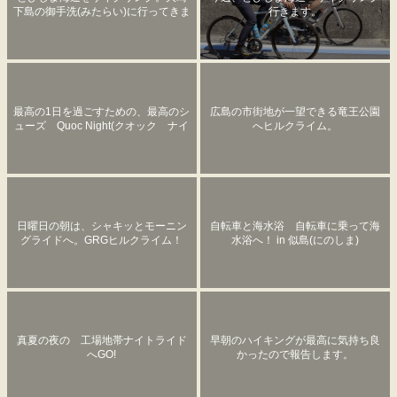
下島の御手洗(みたらい)に行ってきま
行きます。
した。
最高の1日を過ごすための、最高のシ
広島の市街地が一望できる竜王公園
ューズ Quoc Night(クオック ナイ
へヒルクライム。
ト)
日曜日の朝は、シャキッとモーニン
自転車と海水浴 自転車に乗って海
グライドへ。GRGヒルクライム！
水浴へ！ in 似島(にのしま)
真夏の夜の 工場地帯ナイトライド
早朝のハイキングが最高に気持ち良
へGO!
かったので報告します。