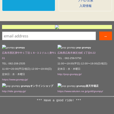
アパレル系
入荷情報
grumpy
pop grumpy
広島市西区庚午中１丁目１８−３２ドルミ庚午1
広島県広島市東区光町 1丁目6-22
01
TEL : 082-258-5750
TEL: 082-208-2535
11:00〜19:00(平日) 12:00〜19:00(日/祝日)
11:00〜20:00(平日/祝日) 12:00〜19:00(日)
定休日：水・木曜日
定休日：水・木曜日
http://pop-grumpy.jp/
https://www.grumpy.jp/
grumpyオンラインショップ
grumpy楽天市場店
http://ride.grumpy.jp/
https://www.rakuten.ne.jp/gold/grumpy/
*** Have a good ride! ***