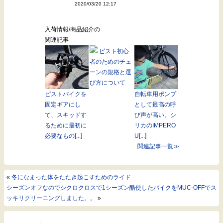
2020/03/20 12:17
入荷情報/商品紹介の
関連記事
ピスト初心
者のためのチェ
ーンの規格と選
び方について
ピストバイクを
自転車用ポンプ
固定ギアにし
として最高の呼
て、スキッドす
び声が高い、シ
るために最初に
リカのIMPERO
必要なもの[...]
U[...]
関連記事一覧≫
«
冬になまった体をたたき起こすためのライド
シーズンオフなのでシクロクロスで1シーズン酷使したバイクをMUC-OFFでス
ッキリクリーニングしました。。
»