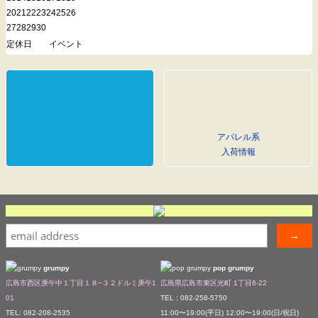
20
21
22
23
24
25
26
27
28
29
30
定休日
イベント
アパレル系
入荷情報
grumpy
pop grumpy
広島市西区庚午中１丁目１８−３２ドルミ庚午1
広島県広島市東区光町 1丁目6-22
01
TEL : 082-258-5750
TEL: 082-208-2535
11:00〜19:00(平日) 12:00〜19:00(日/祝日)