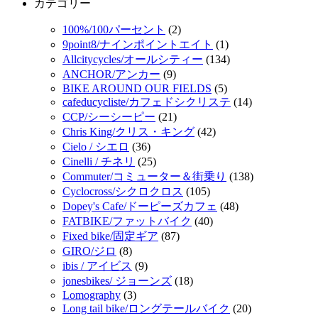
カテゴリー
100%/100パーセント
(2)
9point8/ナインポイントエイト
(1)
Allcitycycles/オールシティー
(134)
ANCHOR/アンカー
(9)
BIKE AROUND OUR FIELDS
(5)
cafeducycliste/カフェドシクリステ
(14)
CCP/シーシーピー
(21)
Chris King/クリス・キング
(42)
Cielo / シエロ
(36)
Cinelli / チネリ
(25)
Commuter/コミューター＆街乗り
(138)
Cyclocross/シクロクロス
(105)
Dopey's Cafe/ドーピーズカフェ
(48)
FATBIKE/ファットバイク
(40)
Fixed bike/固定ギア
(87)
GIRO/ジロ
(8)
ibis / アイビス
(9)
jonesbikes/ ジョーンズ
(18)
Lomography
(3)
Long tail bike/ロングテールバイク
(20)