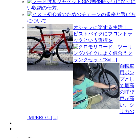
フード付きジャケット類の携帯時シワになりに
い収納の仕方。
ピスト初心者のためのチェーンの規格と選び方
について
オシャレに楽する生活！
ピストバイクにフロントラ
ックという選択を
クロモリロード、ツーリ
ングバイクによく似合うク
ランクセット"Su[...]
自転車
用ポン
プとし
て最高
の呼び
声が高
い、シ
リカの
IMPERO U[...]