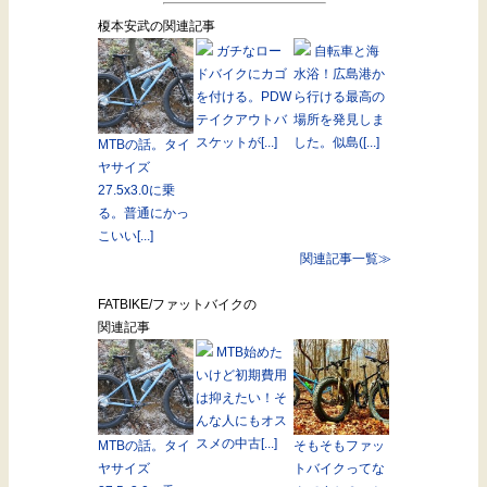
榎本安武の関連記事
ガチなロー
自転車と海
ドバイクにカゴ
水浴！広島港か
を付ける。PDW
ら行ける最高の
テイクアウトバ
場所を発見しま
スケットが[...]
した。似島([...]
MTBの話。タイ
ヤサイズ
27.5x3.0に乗
る。普通にかっ
こいい[...]
関連記事一覧≫
FATBIKE/ファットバイクの
関連記事
MTB始めた
いけど初期費用
は抑えたい！そ
んな人にもオス
スメの中古[...]
MTBの話。タイ
そもそもファッ
ヤサイズ
トバイクってな