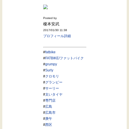
Posted by
榎本安武
2017/01/30 11:38
プロフィール詳細
#
fatbike
#
FATBIKE/ファットバイク
#
grumpy
#
Surly
#
クロモリ
#
グランピー
#
サーリー
#
太いタイヤ
#
専門店
#
広島
#
広島市
#
庚午
#
西区