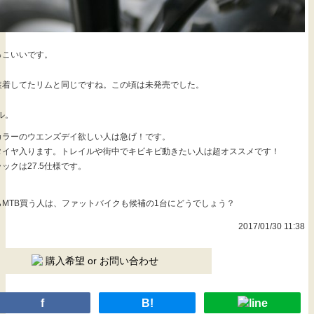
っこいいです。
装着してたリムと同じですね。この頃は未発売でした。
ル。
カラーのウエンズデイ欲しい人は急げ！です。
.0のタイヤ入ります。トレイルや街中でキビキビ動きたい人は超オススメです！
ックは27.5仕様です。
MTB買う人は、ファットバイクも候補の1台にどうでしょう？
2017/01/30 11:38
購入希望 or お問い合わせ
f
B!