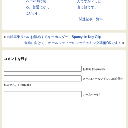
27.5x3.0に乗
んですか？っと
る。普通にかっ
言う話です。
こいい[...]
関連記事一覧≫
«
自転車乗りへのお勧めするキーホルダー、Spurcycle Key Clip。
来季に向けて、オールシティーのマッチョキング準備OKです！
»
コメントを残す
お名前 (required)
メール(メールアドレスは公開さ
れません。) (required)
ホームページ