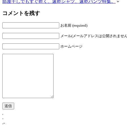
部屋干しでもすぐ乾く、速乾シャツ、速乾パンツ特集。
»
コメントを残す
お名前 (required)
メール(メールアドレスは公開されません。) (r
ホームページ
.
.-