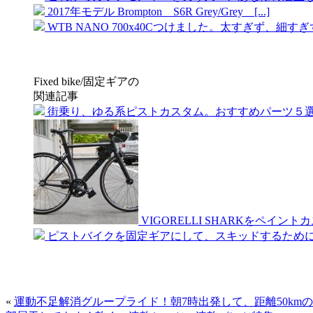
2017年モデル Brompton S6R Grey/Grey [...]
WTB NANO 700x40Cつけました。太すぎず、細すぎず、
Fixed bike/固定ギアの
関連記事
街乗り、ゆる系ピストカスタム。おすすめパーツ５
VIGORELLI SHARKをペイン
ピストバイクを固定ギアにして、スキッドするために最初
«
運動不足解消グループライド！朝7時出発して、距離50km