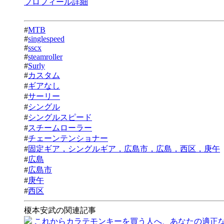
プロフィール詳細
#
MTB
#
singlespeed
#
sscx
#
steamroller
#
Surly
#
カスタム
#
ギアなし
#
サーリー
#
シングル
#
シングルスピード
#
スチームローラー
#
チェーンテンショナー
#
固定ギア，シングルギア，広島市，広島，西区，庚午
#
広島
#
広島市
#
庚午
#
西区
榎本安武の関連記事
これからカラテモンキーを買う人へ、あなたの適正なサイ