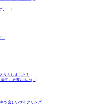
[...]
選！
トカスタムしました！
に必要なもの[...]
のキツ楽しいサイクリング。