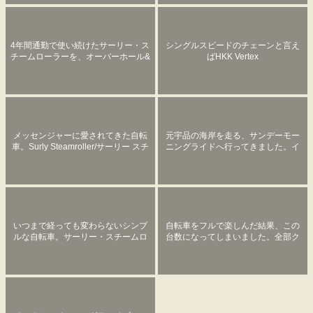
4年間通勤で使い続けたサーリー・ス
シングルスピードのチェーンと言え
チームローラーを、オーバーホール&
ばHKK Vertex
フレームペイントしました。
メッセンジャーに愛されてきた自転
元宇品の海岸を走る、サンデーモー
車。Surly Steamroller/サーリー スチ
ニングライドへ行ってきました。イ
ームローラーを組み立てました。
ケダ編
いつまで経っても変わらないシンプ
自転車をフルで楽しんだ結果、この
ルな自転車。サーリー・スチームロ
台数になってしまいました。全部ク
ーラーを組み立てました。
ロモリ。用途に合わせて自転車色々
持ってます。