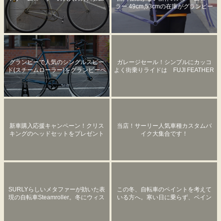
ラー 49cm,53cmの在庫がグランピー
にあります！
グランピーで人気のシングルスピー
ガレージセール！シンプルにカッコ
ド(スチームローラー)をグランピーペ
よく街乗りライドは FUJI FEATHER
イントしました！
で。
新車購入応援キャンペーン！クリス
当店！サーリー人気車種カスタムバ
キングのヘッドセットをプレゼント
イク大集合です！
します(少しお得な価格で)
SURLYらしいメタファーが効いた表
この冬、自転車のペイントを考えて
現の自転車Steamroller。冬にウィス
いる方へ。寒い日に乗らず、ペイン
キーをがぶ飲みするよりスムーズに
トについて妄想してみませんか？
走れる自転車はいかがでしょうか？