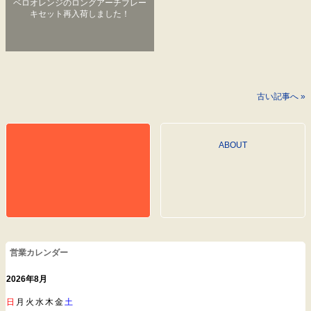
ベロオレンジのロングアーチブレー
キセット再入荷しました！
古い記事へ »
ABOUT
営業カレンダー
2026年8月
日
月
火
水
木
金
土