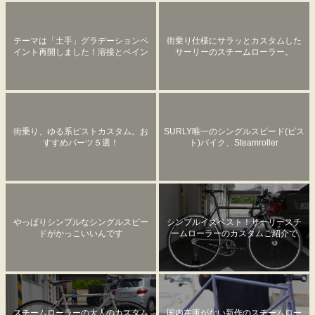
テーマは「土手」グラデーションペ
街乗り仕様にサラッとカスタムした
イント再開しました！溶接とペイン
サーリーのスチームローラー。
トで更にイカしたスチームローラー
にカスタム。
街乗り、ゆる系ピストカスタム。お
SURLY唯一のシングルスピード(ピス
すすめパーツ５選！
ト)バイク、Steamroller
やっぱりシンプルなシングルスピー
シンプルイズベスト！サーリースチ
ドがかっこいいんです
ームローラーのカスタムご紹介で
す。
スチームローラーの大人のカスタム
国内在庫がない新作のスチームロー