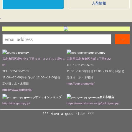
入荷情報
grumpy
pop grumpy
広島市西区庚午中１丁目１８−３２ドルミ庚午1
広島県広島市東区光町 1丁目6-22
01
TEL : 082-258-5750
TEL: 082-208-2535
11:00〜19:00(平日) 12:00〜19:00(日/祝日)
11:00〜20:00(平日/祝日) 12:00〜19:00(日)
定休日：水・木曜日
定休日：水・木曜日
http://pop-grumpy.jp/
https://www.grumpy.jp/
grumpyオンラインショップ
grumpy楽天市場店
http://ride.grumpy.jp/
https://www.rakuten.ne.jp/gold/grumpy/
*** Have a good ride! ***