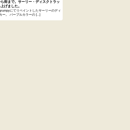
から街まで。サーリー・ディスクトラッ
み上げました。
grumpyにてリペイントしたサーリーのディ
ー。 パープルカラーの [...]