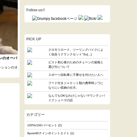
Follow us!!
PICK UP
クロモリロード、ツーリングバイクによ
く似合うクランクセット"Su[...]
ンのオーバ
ピスト初心者のためのチェーンの規格と
選び方について
ンションのオ
スポーツ自転車に子乗せを付けたい人へ
フード付きジャケット類の携帯時シワに
なりにい収納の仕方。
なんでもOKなわけじゃないマウンテンバ
イクシューズの話
カテゴリー
100%/100パーセント
(2)
9point8/ナインポイントエイト
(1)