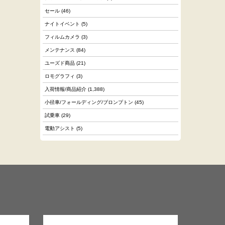
セール
(46)
ナイトイベント
(5)
フィルムカメラ
(3)
メンテナンス
(84)
ユーズド商品
(21)
ロモグラフィ
(3)
入荷情報/商品紹介
(1,388)
小径車/フォールディング/ブロンプトン
(45)
試乗車
(29)
電動アシスト
(5)
.