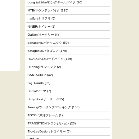
Long tail bike/ロングテールバイク
(20)
MTB/マウンテンバイク
(235)
narifuri/ナリフリ
(5)
NINER/ナイナー
(1)
Oakley/オークリー
(4)
panasonic/パナソニック
(50)
patagonia/パタゴニア
(170)
ROADBIKE/ロードバイク
(119)
Running/ランニング
(2)
SANTACRUZ
(42)
Sig. Rando
(35)
Soma/ソーマ
(7)
Surlybikes/サーリー
(215)
Touring/ツーリング/パッキング
(156)
TOYO / 東洋フレーム
(1)
TRANSITION/トランジション
(23)
TroyLeeDesign/トロイリー
(5)