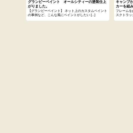
グランピーペイント オールシティーの塗装仕上
キャンプ
がりました。
カーを組
【グランピーペイント】 ネット上のカスタムペイント
フレームを
の事例など、こんな風にペイントがしたい [...]
スクトラッカ
.