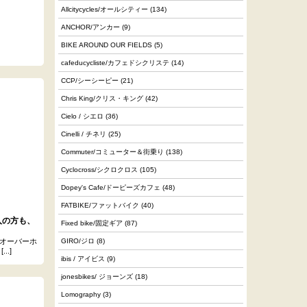
Allcitycycles/オールシティー
(134)
ANCHOR/アンカー
(9)
BIKE AROUND OUR FIELDS
(5)
cafeducycliste/カフェドシクリステ
(14)
CCP/シーシーピー
(21)
Chris King/クリス・キング
(42)
Cielo / シエロ
(36)
Cinelli / チネリ
(25)
Commuter/コミューター＆街乗り
(138)
Cyclocross/シクロクロス
(105)
Dopey's Cafe/ドーピーズカフェ
(48)
FATBIKE/ファットバイク
(40)
入の方も、
Fixed bike/固定ギア
(87)
？オーバーホ
GIRO/ジロ
(8)
.]
ibis / アイビス
(9)
jonesbikes/ ジョーンズ
(18)
Lomography
(3)