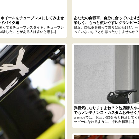
るホイールをチューブレスにしてみませ
あなたの自転車、自分に合っています
ードバイク編
楽しく、もっと使いやすいグランピー
のお誘い。
使ってるチューブレスタイヤ。チューブレ
最近、自転車を買って乗り始めたけど、何
験したことがある人は多いと思 [...]
っていないな？とか思ったりしませんか？ [..
異音気になりますよね？？他店購入や
でもメンテナンス・カスタムお任せく
grumpyでは、お互い(自分らと持込してく
ッピーになれるように、持込自転車 [...]