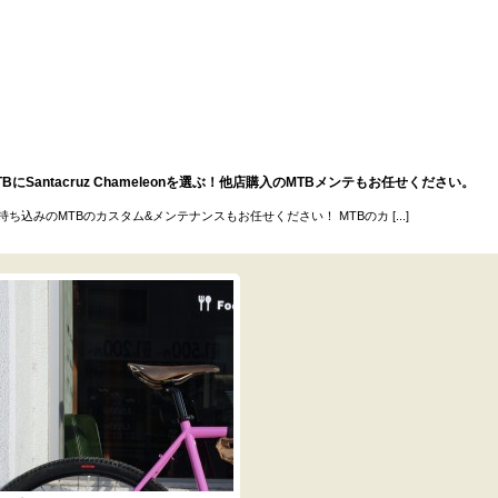
BにSantacruz Chameleonを選ぶ！他店購入のMTBメンテもお任せください。
ち込みのMTBのカスタム&メンテナンスもお任せください！ MTBのカ [...]