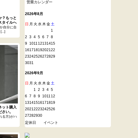
営業カレンダー
2026年8月
か？もっと
スタイルへ
日
月
火
水
木
金
土
か自分に合
1
.]
2
3
4
5
6
7
8
9
10
11
12
13
14
15
16
17
18
19
20
21
22
23
24
25
26
27
28
29
30
31
2026年9月
日
月
火
水
木
金
土
1
2
3
4
5
6
7
8
9
10
11
12
13
14
15
16
17
18
19
ネット購入
20
21
22
23
24
25
26
ださい。
27
28
29
30
れる方)がハ
定休日
イベント