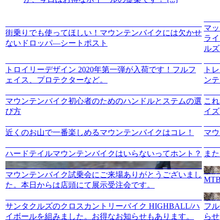
マッ
街乗りでも使ってほしい！マウンテンバイクには欠かせ
ライ
ないドロッパ―シートポスト
ルズ
トロイリーデザイン 2020年第一弾が入荷です！フルフ
トレ
ェイス、プロテクターなど。
ンテ
マウンテンバイク初心者のためのハンドルとステムの選
これ
び方
イズ
近くのお山で一番楽しめるマウンテンバイクはコレ！
マウ
ハードテイルマウンテンバイクはいらないってホント？
また
マウンテンバイク試乗会にご来場ありがとうございまし
MT
た。本日からは店頭にて展示受注会です。
サンタクルズのクロスカントリーバイク HIGHBALL/ハ
フル
イボールを組みました。お得なお知らせもあります。
らせ