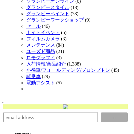
グランピーオンライン
(6)
グランピースタイル
(18)
グランピーペイント
(78)
グランピーワークショップ
(9)
セール
(46)
ナイトイベント
(5)
フィルムカメラ
(3)
メンテナンス
(84)
ユーズド商品
(21)
ロモグラフィ
(3)
入荷情報/商品紹介
(1,388)
小径車/フォールディング/ブロンプトン
(45)
試乗車
(29)
電動アシスト
(5)
.