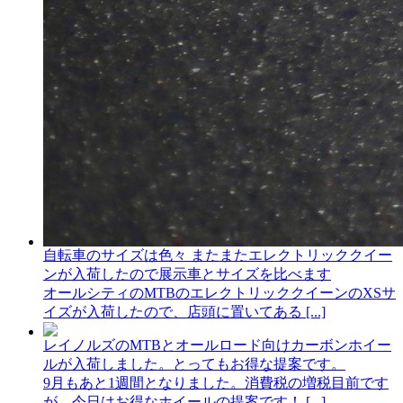
自転車のサイズは色々 またまたエレクトリッククイー
ンが入荷したので展示車とサイズを比べます
オールシティのMTBのエレクトリッククイーンのXSサ
イズが入荷したので、店頭に置いてある [...]
レイノルズのMTBとオールロード向けカーボンホイー
ルが入荷しました。とってもお得な提案です。
9月もあと1週間となりました。消費税の増税目前です
が、今日はお得なホイールの提案です！ [...]