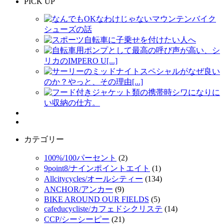
PICK UP
なんでもOKなわけじゃないマウンテンバイク
シューズの話
スポーツ自転車に子乗せを付けたい人へ
自転車用ポンプとして最高の呼び声が高い、シ
リカのIMPERO U[...]
サーリーのミッドナイトスペシャルがなぜ良い
のか？やっと、その理由[...]
フード付きジャケット類の携帯時シワになりに
い収納の仕方。
カテゴリー
100%/100パーセント
(2)
9point8/ナインポイントエイト
(1)
Allcitycycles/オールシティー
(134)
ANCHOR/アンカー
(9)
BIKE AROUND OUR FIELDS
(5)
cafeducycliste/カフェドシクリステ
(14)
CCP/シーシーピー
(21)