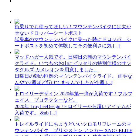
街乗りでも使ってほしい！マウンテンバイクには欠か
せないドロッパ―シートポスト
試乗車のマウンテンバイクに乗った時にドロッパ―シ
ートポストを初めて体験してその便利さに気 [...]
マッドハガー人気です。日曜日の朝のマウンテンバイ
クライド。いつものお山にピッタリの特別仕様のサン
タクルズ カメレオンを用意しました。
日曜日の朝の恒例のマウンテンバイクライド。 雨やな
んやで2週ほど行けてませんでしたが今週 [...]
トロイリーデザイン 2020年第一弾が入荷です！フルフ
ェイス、プロテクターなど。
2020年 TroyLeeDesign /トロイリーから凄いアイテムが
入荷です。 &nb [...]
トレイルライドにちょうどいいクロモリフレームのマ
ウンテンバイク ブリジストン アンカー XNC7 ELITE