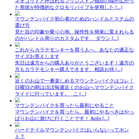
ネオコットと呼ばれるブリジストン独自の端が広がっ
た形状が特徴的なクロモリパイプを使用した [...]
マウンテンバイク初心者のためのハンドルとステムの
選び方
見た目の印象や乗り心地、操作性を簡単に変えれらる
のがハンドル周りのカスタムです。 ダウン [...]
これからカラテモンキーを買う人へ、あなたの適正な
サイズお答えします
先日は遠方からの購入ありがとうございます！遠方の
方もカラテモンキー購入できます。相談お待 [...]
近くのお山で一番楽しめるマウンテンバイクはコレ！
日曜日の朝はほぼ毎週近くのお山へマウンテンバイク
ライドに行っています。 こ [...]
マウンテンバイクを買ったら最初にやること
マウンテンバイクを買ったら、最初にやるべきはやっ
ぱりお山に遊びに行くことです！ &nbs [...]
ハードテイルマウンテンバイクはいらないってホン
ト？