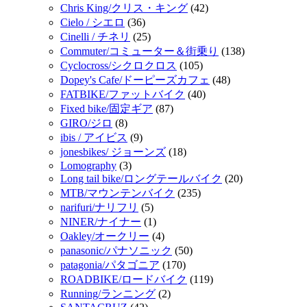
Chris King/クリス・キング
(42)
Cielo / シエロ
(36)
Cinelli / チネリ
(25)
Commuter/コミューター＆街乗り
(138)
Cyclocross/シクロクロス
(105)
Dopey's Cafe/ドーピーズカフェ
(48)
FATBIKE/ファットバイク
(40)
Fixed bike/固定ギア
(87)
GIRO/ジロ
(8)
ibis / アイビス
(9)
jonesbikes/ ジョーンズ
(18)
Lomography
(3)
Long tail bike/ロングテールバイク
(20)
MTB/マウンテンバイク
(235)
narifuri/ナリフリ
(5)
NINER/ナイナー
(1)
Oakley/オークリー
(4)
panasonic/パナソニック
(50)
patagonia/パタゴニア
(170)
ROADBIKE/ロードバイク
(119)
Running/ランニング
(2)