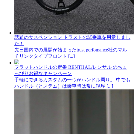
話題のサスペンション トラストの試乗車を用意しまし
た！
先日国内での展開が始まったtrust perfomance社のマル
チリンクタイプフロント [...]
フラットハンドルの定番 RENTHAL/レンサル のちょ
っぴりお得なキャンペーン
手軽にできるカスタムの一つがハンドル周り。 中でも
ハンドル（とステム）は乗車時は常に視界 [...]