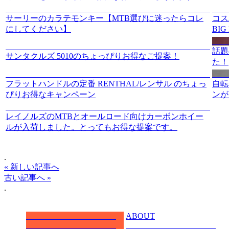
サーリーのカラテモンキー【MTB選びに迷ったらコレ
コス
にしてください】
BI
話題
サンタクルズ 5010のちょっぴりお得なご提案！
た！
フラットハンドルの定番 RENTHAL/レンサル のちょっ
自転
ぴりお得なキャンペーン
ンが
レイノルズのMTBとオールロード向けカーボンホイー
ルが入荷しました。とってもお得な提案です。
.
« 新しい記事へ
古い記事へ »
.
ABOUT