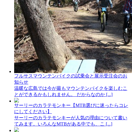
フルサスマウンテンバイクの試乗会と展示受注会のお
知らせ
温暖な広島では今が最もマウンテンバイクを楽しむこ
とができるかもしれません。 だからなのか [...]
サーリーのカラテモンキー【MTB選びに迷ったらコレ
にしてください】
サーリーのカラテモンキーが人気の理由について書い
てみます。いろんなMTBがある中でも、こ [...]