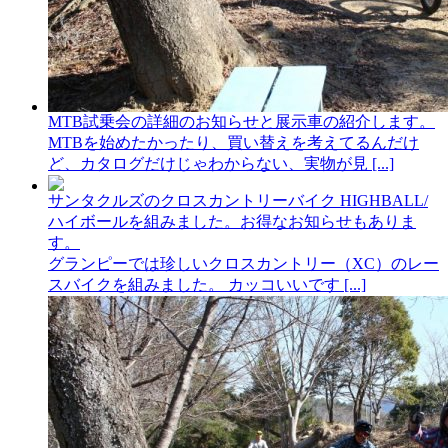
MTB試乗会の詳細のお知らせと展示車の紹介します。
MTBを始めたかったり、買い替えを考えてるんだけ
ど、カタログだけじゃわからない、実物が見 [...]
サンタクルズのクロスカントリーバイク HIGHBALL/
ハイボールを組みました。お得なお知らせもありま
す。
グランピーでは珍しいクロスカントリー（XC）のレー
スバイクを組みました。 カッコいいです [...]