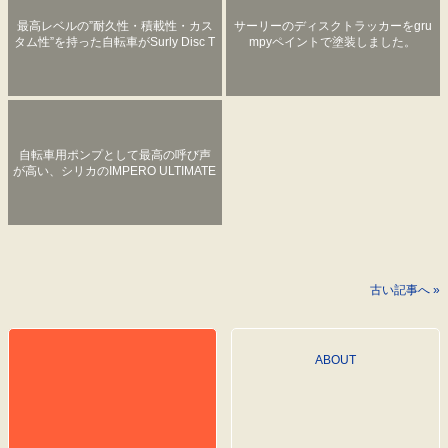
最高レベルの”耐久性・積載性・カス
サーリーのディスクトラッカーをgru
タム性”を持った自転車がSurly Disc T
mpyペイントで塗装しました。
ruckerです。
自転車用ポンプとして最高の呼び声
が高い、シリカのIMPERO ULTIMATE
FRAME PUMP。
古い記事へ »
ABOUT