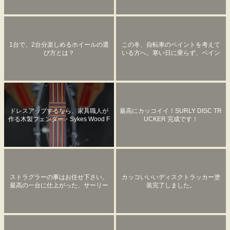
1台で、2台分楽しめるホイールの選
この冬、自転車のペイントを考えて
び方とは？
いる方へ。寒い日に乗らず、ペイン
トについて妄想してみませんか？
ドレスアップするなら、家具職人が
最高にカッコイイ！SURLY DISC TR
作る木製フェンダー・Sykes Wood F
UCKER 完成です！
endersで！
ストラグラーの事はお任せ下さい。
カッコいいいディスクトラッカー塗
最高の一台に仕上がった、サーリー
装完了しました。
のストラグラー。グランピーキャン
プ仕様！