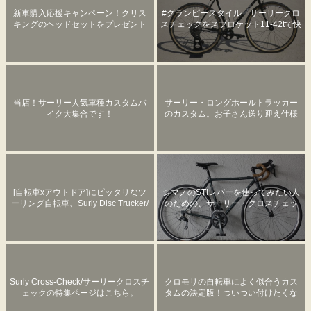
新車購入応援キャンペーン！クリス
#グランピースタイル サーリークロ
キングのヘッドセットをプレゼント
スチェックをスプロケット11-42tで快
します(少しお得な価格で)
適に乗る！ざっくり8万円くらいで
す。
当店！サーリー人気車種カスタムバ
サーリー・ロングホールトラッカー
イク大集合です！
のカスタム。お子さん送り迎え仕様
へ。
[自転車xアウトドア]にピッタリなツ
シマノのSTIレバーを使ってみたい人
ーリング自転車、Surly Disc Trucker/
のための、サーリー・クロスチェッ
サーリー ディスクトラッカーの特集
ク。
ページができました。
Surly Cross-Check/サーリークロスチ
クロモリの自転車によく似合うカス
ェックの特集ページはこちら。
タムの決定版！ついつい付けたくな
るSimWorks by Honjo/本所！！