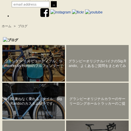
ホーム
>
ブログ
.
フェンダー イズ ビューティフル。Si
グランピーオリジナルバイクのSig.R
mworks by Honjoのフルフェンダーで
ando。よくあるご質問をまとめてみ
自転車を美しく！
ました。
毎日気兼ねなく乗れるスタイル、Sig.
グランピーオリジナルカラーのサー
Randoのカスタム紹介です。
リーロングホールトラッカーのご提
案。