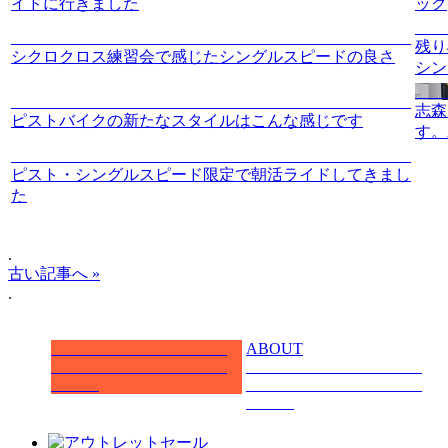
イドに行きました
ック
残り
シクロクロス練習会で感じたシングルスピードの良さ
シン
志森
ピストバイクの新たなスタイルはこんな感じです
す。Al
ピスト・シングルスピード限定で朝活ライドしてきまし
た
.
古い記事へ »
.
ABOUT