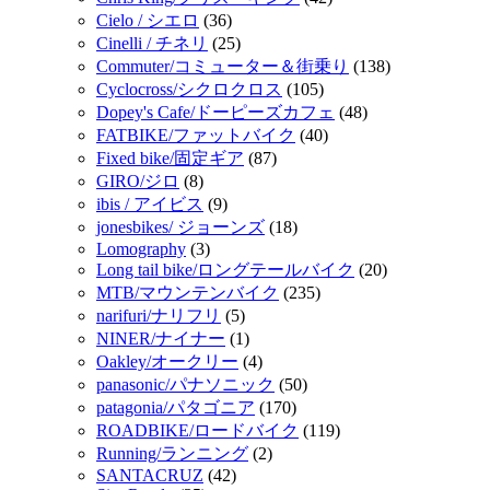
Cielo / シエロ
(36)
Cinelli / チネリ
(25)
Commuter/コミューター＆街乗り
(138)
Cyclocross/シクロクロス
(105)
Dopey's Cafe/ドーピーズカフェ
(48)
FATBIKE/ファットバイク
(40)
Fixed bike/固定ギア
(87)
GIRO/ジロ
(8)
ibis / アイビス
(9)
jonesbikes/ ジョーンズ
(18)
Lomography
(3)
Long tail bike/ロングテールバイク
(20)
MTB/マウンテンバイク
(235)
narifuri/ナリフリ
(5)
NINER/ナイナー
(1)
Oakley/オークリー
(4)
panasonic/パナソニック
(50)
patagonia/パタゴニア
(170)
ROADBIKE/ロードバイク
(119)
Running/ランニング
(2)
SANTACRUZ
(42)