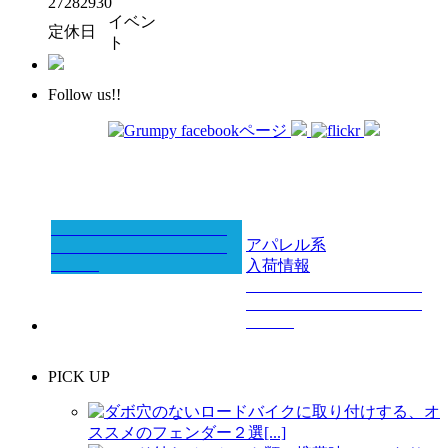
27
28
29
30
イベン
定休日
ト
Follow us!!
アパレル系
入荷情報
PICK UP
ダボ穴のないロードバイクに取り付けする、オ
ススメのフェンダー２選[...]