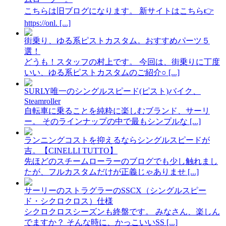
こちらは旧ブログになります。 新サイトはこちら👉
https://onl. [...]
街乗り、ゆる系ピストカスタム。おすすめパーツ５
選！
どうも！スタッフの村上です。 今回は、街乗りに丁度
いい、ゆる系ピストカスタムのご紹介○ [...]
SURLY唯一のシングルスピード(ピスト)バイク、
Steamroller
自転車に乗ることを純粋に楽しむブランド、サーリ
ー。 そのラインナップの中で最もシンプルな [...]
ランニングコストを抑えるならシングルスピードが
吉。【CINELLI TUTTO】
先ほどのスチームローラーのブログでも少し触れまし
たが、フルカスタムだけが正義じゃありませ [...]
サーリーのストラグラーのSSCX（シングルスピー
ド・シクロクロス）仕様
シクロクロスシーズンも終盤です。 みなさん、楽しん
でますか？ そんな時に、かっこいいSS [...]