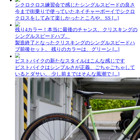
シクロクロス練習会で感じたシングルスピードの良さ
今まで街乗りで使っていたネイチャーボーイでシクロ
クロスをしてみて楽しかったところや、SS [...]
残り4カラー！本当に最後のチャンス、クリスキングの
シングルスピードハブ。
製造終了となったクリスキングのシングルスピードハ
ブ前後セット。 残りのカラーは、グリーン [...]
ピストバイクの新たなスタイルはこんな感じです
ピストバイクはシンプルさが正義、ごちゃごちゃして
いるとダサい。 少し前まではそんな風潮で [...]