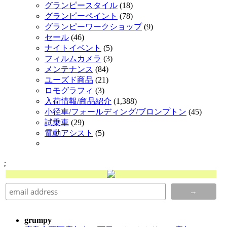
グランピースタイル
(18)
グランピーペイント
(78)
グランピーワークショップ
(9)
セール
(46)
ナイトイベント
(5)
フィルムカメラ
(3)
メンテナンス
(84)
ユーズド商品
(21)
ロモグラフィ
(3)
入荷情報/商品紹介
(1,388)
小径車/フォールディング/ブロンプトン
(45)
試乗車
(29)
電動アシスト
(5)
.
grumpy