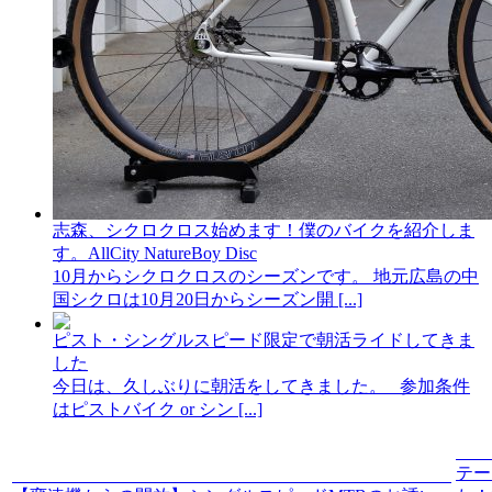
志森、シクロクロス始めます！僕のバイクを紹介しま
す。AllCity NatureBoy Disc
10月からシクロクロスのシーズンです。 地元広島の中
国シクロは10月20日からシーズン開 [...]
ピスト・シングルスピード限定で朝活ライドしてきま
した
今日は、久しぶりに朝活をしてきました。 参加条件
はピストバイク or シン [...]
テー