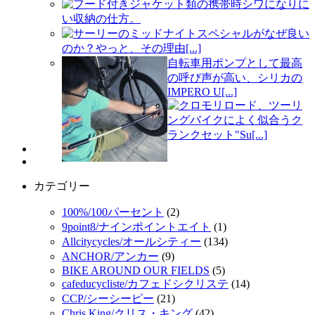
フード付きジャケット類の携帯時シワになりに
い収納の仕方。
サーリーのミッドナイトスペシャルがなぜ良い
のか？やっと、その理由[...]
自転車用ポンプとして最高
の呼び声が高い、シリカの
IMPERO U[...]
クロモリロード、ツーリ
ングバイクによく似合うク
ランクセット"Su[...]
カテゴリー
100%/100パーセント
(2)
9point8/ナインポイントエイト
(1)
Allcitycycles/オールシティー
(134)
ANCHOR/アンカー
(9)
BIKE AROUND OUR FIELDS
(5)
cafeducycliste/カフェドシクリステ
(14)
CCP/シーシーピー
(21)
Chris King/クリス・キング
(42)