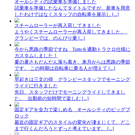
オールシティの試乗車を準備しました
試乗車を準備したなんてタイトルですが、新車を用意
したわけではなくスタッフの自転車を展示し [...]
スチームローラーが再入荷してきました
ようやくスチームローラーが再入荷してきました。
グランピーでは、のんびり乗 [...]
今から悪路の季節ですね Tuttoを通勤トラクロ仕様に
カスタムしました！
夏の暑さもだんだん落ち着き、来月からは悪路の季節
です。 この時期は自転車に乗る人が増えて [...]
早起きは三文の得 グランピースタッフでモーニング
ライドに行きました
先日、スタッフだけでモーニングライドしてきまし
た。 出勤前の短時間で楽しむ [...]
固定ギアを全力で楽しめる オールシティのビッグブ
ロック
最近の固定ギアのスタイルの変化が凄まじくて、どこ
まで行くんだろうとずっと考えています。 [...]