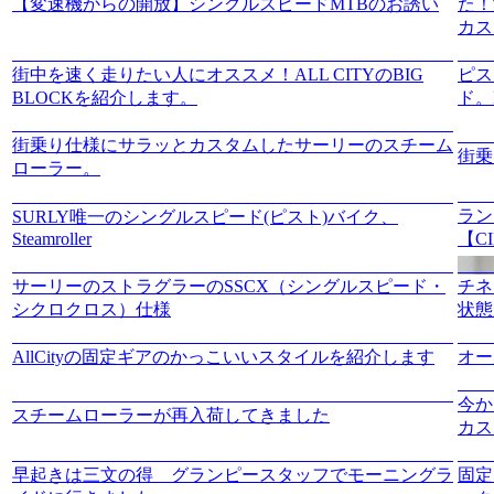
【変速機からの開放】シングルスピードMTBのお誘い
た！
カス
街中を速く走りたい人にオススメ！ALL CITYのBIG
ピス
BLOCKを紹介します。
ド。E
街乗り仕様にサラッとカスタムしたサーリーのスチーム
街乗
ローラー。
ラン
SURLY唯一のシングルスピード(ピスト)バイク、
Steamroller
【CI
サーリーのストラグラーのSSCX（シングルスピード・
チネ
シクロクロス）仕様
状態
AllCityの固定ギアのかっこいいスタイルを紹介します
オー
今か
スチームローラーが再入荷してきました
カス
早起きは三文の得 グランピースタッフでモーニングラ
固定