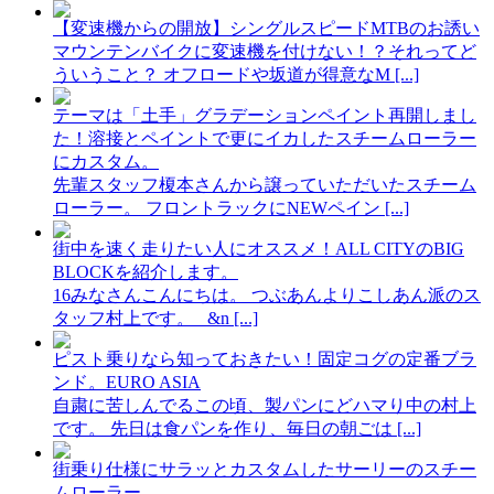
【変速機からの開放】シングルスピードMTBのお誘い
マウンテンバイクに変速機を付けない！？それってど
ういうこと？ オフロードや坂道が得意なM [...]
テーマは「土手」グラデーションペイント再開しまし
た！溶接とペイントで更にイカしたスチームローラー
にカスタム。
先輩スタッフ榎本さんから譲っていただいたスチーム
ローラー。 フロントラックにNEWペイン [...]
街中を速く走りたい人にオススメ！ALL CITYのBIG
BLOCKを紹介します。
16みなさんこんにちは。 つぶあんよりこしあん派のス
タッフ村上です。 &n [...]
ピスト乗りなら知っておきたい！固定コグの定番ブラ
ンド。EURO ASIA
自粛に苦しんでるこの頃、製パンにどハマり中の村上
です。 先日は食パンを作り、毎日の朝ごは [...]
街乗り仕様にサラッとカスタムしたサーリーのスチー
ムローラー。