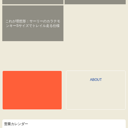
ら組んでみる。
これが理想形：サーリーのカラテモ
ンキーSサイズでトレイル走る仕様
に！
ABOUT
営業カレンダー