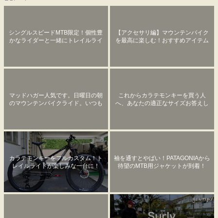
シングルスピードMTB限定！個性豊
【アクセサリ編】マウンテンバイク
かなライダーと一緒にトレイルライ
を最高に楽しむ！おすすめアイテム
ドへ！
マッドハガー人気です。日曜日の朝
これからカラテモンキーを買う人
のマウンテンバイクライド。いつも
へ、あなたの適正なサイズお答えし
のお山にピッタリの特別仕様のサン
ます
タクルズ カメレオンを用意しまし
た。
カラテモンキーをフルカスタム！ト
袖を通すとやばい！PATAGONIAから
レイルライドが楽しみな一台に！
待望のMTB用ジャケットが到着！