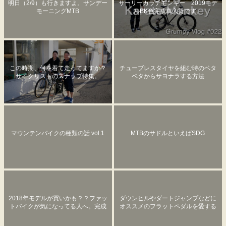
明日（2/9）も行きますよ。サンデー
サーリーカラテモンキー 2019モデ
モーニングMTB
ルBK色完成車入荷です。
この時期、何を着て走ってますか？
チューブレスタイヤを組む時のベタ
サイクリストのスナップ特集。
ベタからサヨナラする方法
マウンテンバイクの種類の話 vol.1
MTBのサドルといえばSDG
2018年モデルが買いかも？？ファッ
ダウンヒルやダートジャンプなどに
トバイクが気になってる人へ。完成
オススメのフラットペダルを愛する
車？フレームセット？どっち？SURL
あなたにぴったりなシューズ
Y ICE CREAM TRUCKをフレームか