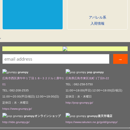
アパレル系
入荷情報
grumpy
pop grumpy
広島市西区庚午中１丁目１８−３２ドルミ庚午1
広島県広島市東区光町 1丁目6-22
01
TEL : 082-258-5750
TEL: 082-208-2535
11:00〜19:00(平日) 12:00〜19:00(日/祝日)
11:00〜20:00(平日/祝日) 12:00〜19:00(日)
定休日：水・木曜日
定休日：水・木曜日
http://pop-grumpy.jp/
https://www.grumpy.jp/
grumpyオンラインショップ
grumpy楽天市場店
http://ride.grumpy.jp/
https://www.rakuten.ne.jp/gold/grumpy/