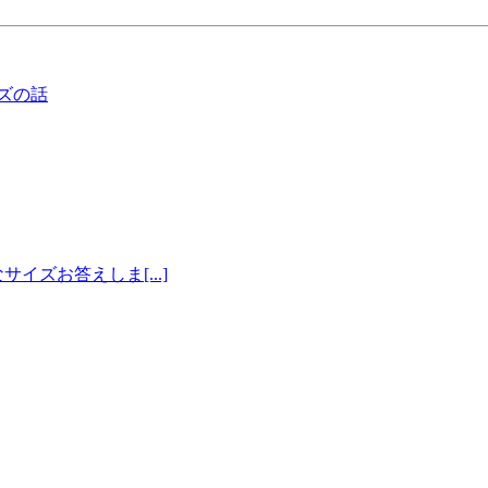
ズの話
ズお答えしま[...]