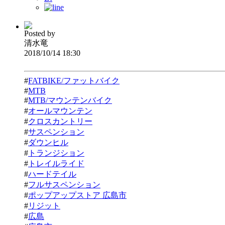
Posted by
清水竜
2018/10/14 18:30
#
FATBIKE/ファットバイク
#
MTB
#
MTB/マウンテンバイク
#
オールマウンテン
#
クロスカントリー
#
サスペンション
#
ダウンヒル
#
トランジション
#
トレイルライド
#
ハードテイル
#
フルサスペンション
#
ポップアップストア 広島市
#
リジット
#
広島