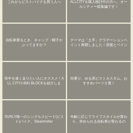
これからピストバイクを買う人へ
ALLCITYを購入検討中の方へ、オー
ルシティー総集編です！
自転車乗るとき、キャップ・帽子か
テーマは「土手」グラデーションペ
ぶってますか？
イント再開しました！溶接とペイン
トで更にイカしたスチームローラー
にカスタム。
街中を速く走りたい人にオススメ！A
街乗り、ゆる系ピストカスタム。お
LL CITYのBIG BLOCKを紹介しま
すすめパーツ５選！
す。
SURLY唯一のシングルスピード(ピス
年齢に応じてライフスタイルが変わ
ト)バイク、Steamroller
り、求められる自転車が変わるの
で、