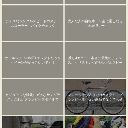
ナイスなシングルスピードのスチー
大人な人の自転車 〜楽に乗るなら
ムローラー バイクチェック
これが良い〜
オールシティのMTB エレクトリック
残り4カラー！本当に最後のチャン
クイーンがかっこいいです！
ス、クリスキングのシングルスピー
ドハブ。
カジュアルな服装にガチなサングラ
フレーム持ち込みでのカスタム グ
ス。これがグランピースタイルで
ランピー取り扱い商品でなくても受
す。OAKLEY 【SUTRO】オークリー
け付けています！
スートロ