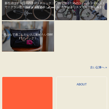
新生活はサーリーのクロスチェック
“街で使うためのコミューターハンド
で！グランピーペイントで塗装した
ル” 今年は楽なスタイルで楽しみまし
渋い一台ができました。
ょう。
手ぶらで過ごしたい人に勧めたいSWI
FTのバッグ！
古い記事へ »
ABOUT